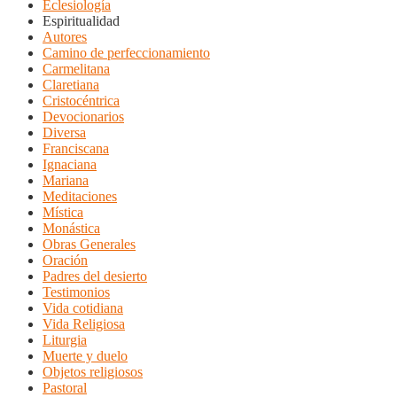
Eclesiología
Espiritualidad
Autores
Camino de perfeccionamiento
Carmelitana
Claretiana
Cristocéntrica
Devocionarios
Diversa
Franciscana
Ignaciana
Mariana
Meditaciones
Mística
Monástica
Obras Generales
Oración
Padres del desierto
Testimonios
Vida cotidiana
Vida Religiosa
Liturgia
Muerte y duelo
Objetos religiosos
Pastoral