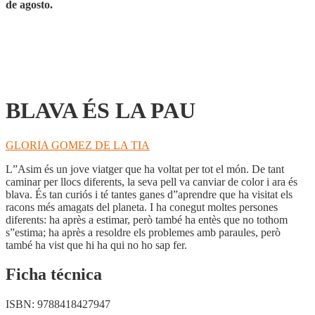
de agosto.
BLAVA ÉS LA PAU
GLORIA GOMEZ DE LA TIA
L”Asim és un jove viatger que ha voltat per tot el món. De tant
caminar per llocs diferents, la seva pell va canviar de color i ara és
blava. És tan curiós i té tantes ganes d”aprendre que ha visitat els
racons més amagats del planeta. I ha conegut moltes persones
diferents: ha après a estimar, però també ha entès que no tothom
s”estima; ha après a resoldre els problemes amb paraules, però
també ha vist que hi ha qui no ho sap fer.
Ficha técnica
ISBN:
9788418427947