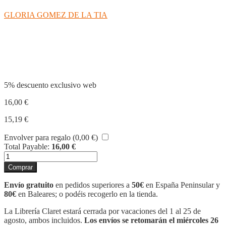
GLORIA GOMEZ DE LA TIA
Compartir
5% descuento exclusivo web
16,00
€
15,19
€
Envolver para regalo (
0,00
€
)
Total Payable:
16,00
€
BLAVA
ÉS
Comprar
LA
PAU
Envío gratuito
en pedidos superiores a
50€
en España Peninsular y
cantidad
80€
en Baleares; o podéis recogerlo en la tienda.
La Librería Claret estará cerrada por vacaciones del 1 al 25 de
agosto, ambos incluidos.
Los envíos se retomarán el miércoles 26