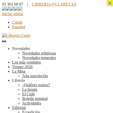
×
93 301 08 87 |
LIBRERIA@CLARET.ES
Iniciar sesión
Català
Español
Novedades
Novedades religiosas
Novedades generales
Los más vendidos
Verano 2026
La Misa
Alta suscripción
Librería
¿Quiénes somos?
La tienda
El Club
Boletín semanal
Actividades
Editorial
Ecoedición