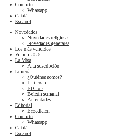
Contacto
Whatsapp
Català
Español
Novedades
Novedades religiosas
Novedades generales
Los más vendidos
Verano 2026
La Misa
Alta suscripción
Librería
¿Quiénes somos?
La tienda
El Club
Boletín semanal
Actividades
Editorial
Ecoedición
Contacto
Whatsapp
Català
Español