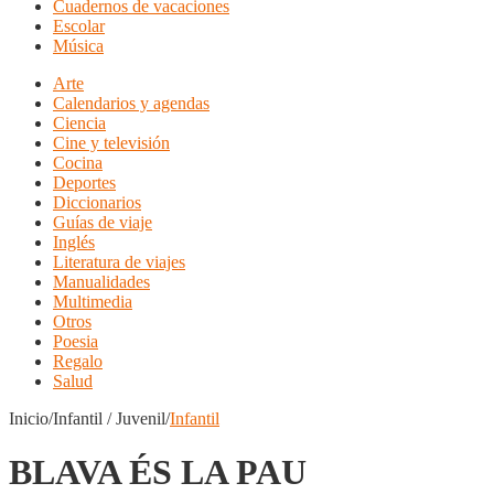
Cuadernos de vacaciones
Escolar
Música
Arte
Calendarios y agendas
Ciencia
Cine y televisión
Cocina
Deportes
Diccionarios
Guías de viaje
Inglés
Literatura de viajes
Manualidades
Multimedia
Otros
Poesia
Regalo
Salud
Inicio/Infantil / Juvenil/
Infantil
BLAVA ÉS LA PAU