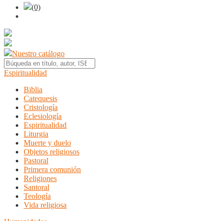
(0)
Nuestro catálogo
Espiritualidad
Biblia
Catequesis
Cristología
Eclesiología
Espiritualidad
Liturgia
Muerte y duelo
Objetos religiosos
Pastoral
Primera comunión
Religiones
Santoral
Teología
Vida religiosa