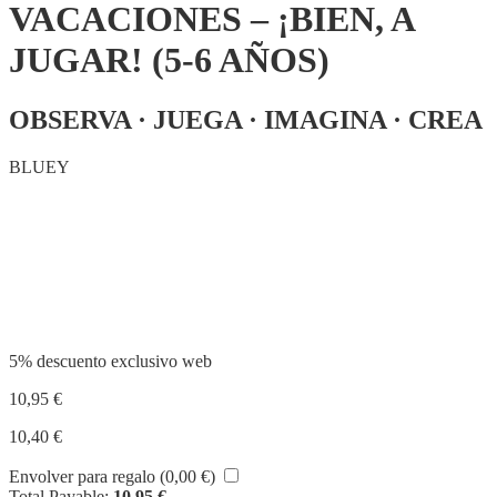
VACACIONES – ¡BIEN, A
JUGAR! (5-6 AÑOS)
OBSERVA · JUEGA · IMAGINA · CREA
BLUEY
Compartir
5% descuento exclusivo web
10,95
€
10,40
€
Envolver para regalo (
0,00
€
)
Total Payable:
10,95
€