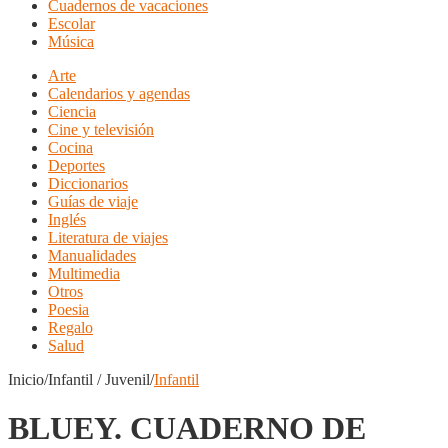
Cuadernos de vacaciones
Escolar
Música
Arte
Calendarios y agendas
Ciencia
Cine y televisión
Cocina
Deportes
Diccionarios
Guías de viaje
Inglés
Literatura de viajes
Manualidades
Multimedia
Otros
Poesia
Regalo
Salud
Inicio/Infantil / Juvenil/
Infantil
BLUEY. CUADERNO DE