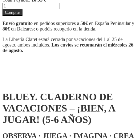
BLUEY.
CUADERNO
Comprar
DE
VACACIONES
Envío gratuito
en pedidos superiores a
50€
en España Peninsular y
-
80€
en Baleares; o podéis recogerlo en la tienda.
¡BIEN,
A
La Librería Claret estará cerrada por vacaciones del 1 al 25 de
JUGAR!
agosto, ambos incluidos.
Los envíos se retomarán el miércoles 26
(5-
de agosto.
6
AÑOS)
cantidad
BLUEY. CUADERNO DE
VACACIONES – ¡BIEN, A
JUGAR! (5-6 AÑOS)
OBSERVA · JUEGA · IMAGINA · CREA