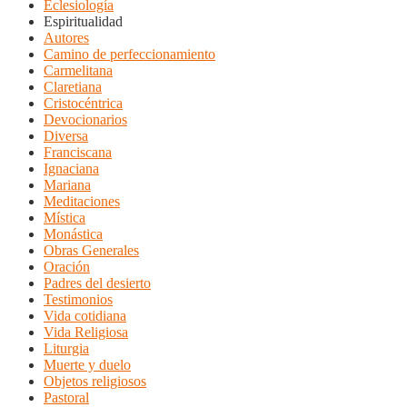
Eclesiología
Espiritualidad
Autores
Camino de perfeccionamiento
Carmelitana
Claretiana
Cristocéntrica
Devocionarios
Diversa
Franciscana
Ignaciana
Mariana
Meditaciones
Mística
Monástica
Obras Generales
Oración
Padres del desierto
Testimonios
Vida cotidiana
Vida Religiosa
Liturgia
Muerte y duelo
Objetos religiosos
Pastoral