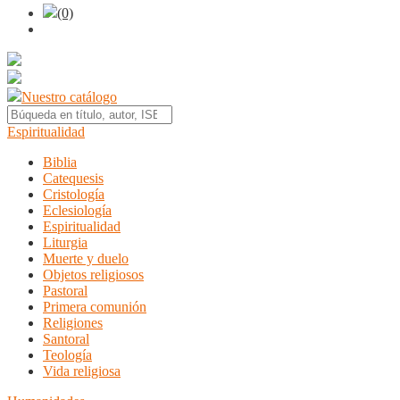
(0)
Nuestro catálogo
Espiritualidad
Biblia
Catequesis
Cristología
Eclesiología
Espiritualidad
Liturgia
Muerte y duelo
Objetos religiosos
Pastoral
Primera comunión
Religiones
Santoral
Teología
Vida religiosa