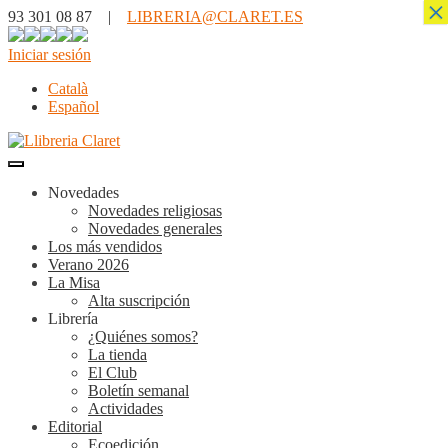
×
93 301 08 87 |
LIBRERIA@CLARET.ES
Iniciar sesión
Català
Español
Novedades
Novedades religiosas
Novedades generales
Los más vendidos
Verano 2026
La Misa
Alta suscripción
Librería
¿Quiénes somos?
La tienda
El Club
Boletín semanal
Actividades
Editorial
Ecoedición