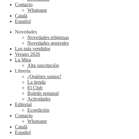
Contacto
Whatsapp
Català
Español
Novedades
Novedades religiosas
Novedades generales
Los más vendidos
Verano 2026
La Misa
Alta suscripción
Librería
¿Quiénes somos?
La tienda
El Club
Boletín semanal
Actividades
Editorial
Ecoedición
Contacto
Whatsapp
Català
Español