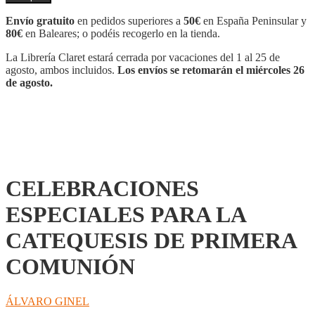
PARA
LA
Envío gratuito
en pedidos superiores a
50€
en España Peninsular y
CATEQUESIS
80€
en Baleares; o podéis recogerlo en la tienda.
DE
PRIMERA
La Librería Claret estará cerrada por vacaciones del 1 al 25 de
COMUNIÓN
agosto, ambos incluidos.
Los envíos se retomarán el miércoles 26
cantidad
de agosto.
CELEBRACIONES
ESPECIALES PARA LA
CATEQUESIS DE PRIMERA
COMUNIÓN
ÁLVARO GINEL