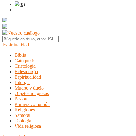
(0)
Nuestro catálogo
Espiritualidad
Biblia
Catequesis
Cristología
Eclesiología
Espiritualidad
Liturgia
Muerte y duelo
Objetos religiosos
Pastoral
Primera comunión
Religiones
Santoral
Teología
Vida religiosa