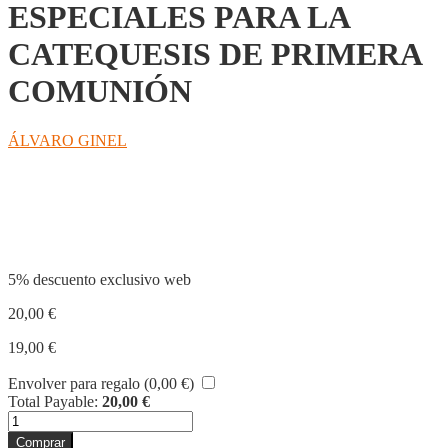
ESPECIALES PARA LA
CATEQUESIS DE PRIMERA
COMUNIÓN
ÁLVARO GINEL
Compartir
5% descuento exclusivo web
20,00
€
19,00
€
Envolver para regalo (
0,00
€
)
Total Payable:
20,00
€
CELEBRACIONES
ESPECIALES
Comprar