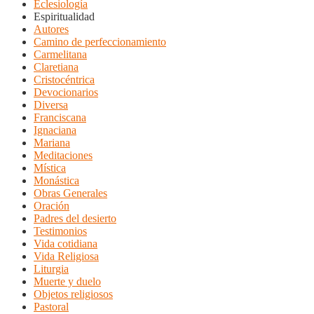
Eclesiología
Espiritualidad
Autores
Camino de perfeccionamiento
Carmelitana
Claretiana
Cristocéntrica
Devocionarios
Diversa
Franciscana
Ignaciana
Mariana
Meditaciones
Mística
Monástica
Obras Generales
Oración
Padres del desierto
Testimonios
Vida cotidiana
Vida Religiosa
Liturgia
Muerte y duelo
Objetos religiosos
Pastoral