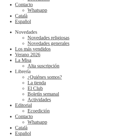
Contacto
Whatsapp
Català
Español
Novedades
Novedades religiosas
Novedades generales
Los más vendidos
Verano 2026
La Misa
Alta suscripción
Librería
¿Quiénes somos?
La tienda
El Club
Boletín semanal
Actividades
Editorial
Ecoedición
Contacto
Whatsapp
Català
Español