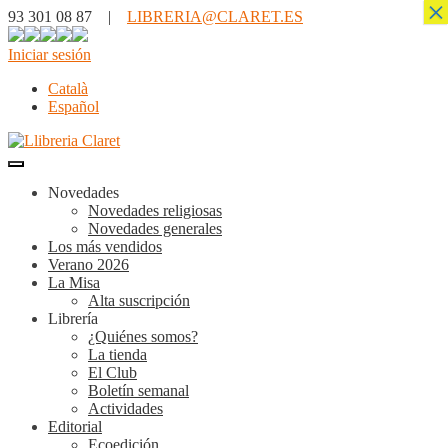
×
93 301 08 87 |
LIBRERIA@CLARET.ES
Iniciar sesión
Català
Español
Novedades
Novedades religiosas
Novedades generales
Los más vendidos
Verano 2026
La Misa
Alta suscripción
Librería
¿Quiénes somos?
La tienda
El Club
Boletín semanal
Actividades
Editorial
Ecoedición