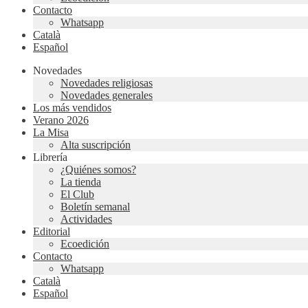
Contacto
Whatsapp
Català
Español
Novedades
Novedades religiosas
Novedades generales
Los más vendidos
Verano 2026
La Misa
Alta suscripción
Librería
¿Quiénes somos?
La tienda
El Club
Boletín semanal
Actividades
Editorial
Ecoedición
Contacto
Whatsapp
Català
Español