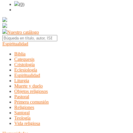
(0)
Nuestro catálogo
Espiritualidad
Biblia
Catequesis
Cristología
Eclesiología
Espiritualidad
Liturgia
Muerte y duelo
Objetos religiosos
Pastoral
Primera comunión
Religiones
Santoral
Teología
Vida religiosa