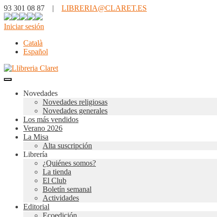
93 301 08 87 |
LIBRERIA@CLARET.ES
Iniciar sesión
Català
Español
Novedades
Novedades religiosas
Novedades generales
Los más vendidos
Verano 2026
La Misa
Alta suscripción
Librería
¿Quiénes somos?
La tienda
El Club
Boletín semanal
Actividades
Editorial
Ecoedición