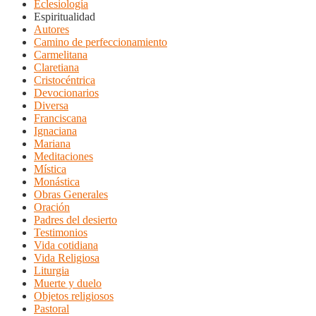
Eclesiología
Espiritualidad
Autores
Camino de perfeccionamiento
Carmelitana
Claretiana
Cristocéntrica
Devocionarios
Diversa
Franciscana
Ignaciana
Mariana
Meditaciones
Mística
Monástica
Obras Generales
Oración
Padres del desierto
Testimonios
Vida cotidiana
Vida Religiosa
Liturgia
Muerte y duelo
Objetos religiosos
Pastoral