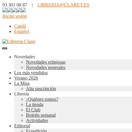
93 301 08 87 |
LIBRERIA@CLARET.ES
Iniciar sesión
Català
Español
Novedades
Novedades religiosas
Novedades generales
Los más vendidos
Verano 2026
La Misa
Alta suscripción
Librería
¿Quiénes somos?
La tienda
El Club
Boletín semanal
Actividades
Editorial
Ecoedición