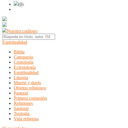
(0)
Nuestro catálogo
Espiritualidad
Biblia
Catequesis
Cristología
Eclesiología
Espiritualidad
Liturgia
Muerte y duelo
Objetos religiosos
Pastoral
Primera comunión
Religiones
Santoral
Teología
Vida religiosa