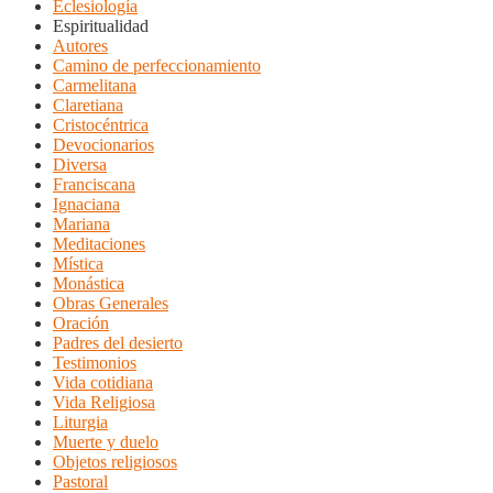
Eclesiología
Espiritualidad
Autores
Camino de perfeccionamiento
Carmelitana
Claretiana
Cristocéntrica
Devocionarios
Diversa
Franciscana
Ignaciana
Mariana
Meditaciones
Mística
Monástica
Obras Generales
Oración
Padres del desierto
Testimonios
Vida cotidiana
Vida Religiosa
Liturgia
Muerte y duelo
Objetos religiosos
Pastoral