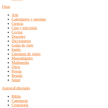
Otras
Arte
Calendarios y agendas
Ciencia
Cine y televisión
Cocina
Deportes
Diccionarios
Guías de viaje
Inglés
Literatura de viajes
Manualidades
Multimedia
Otros
Poesia
Regalo
Salud
Autores
Editoriales
Biblia
Catequesis
Cristología