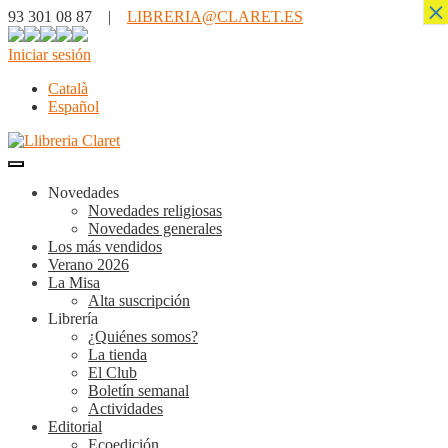
×
93 301 08 87 |
LIBRERIA@CLARET.ES
Iniciar sesión
Català
Español
Novedades
Novedades religiosas
Novedades generales
Los más vendidos
Verano 2026
La Misa
Alta suscripción
Librería
¿Quiénes somos?
La tienda
El Club
Boletín semanal
Actividades
Editorial
Ecoedición