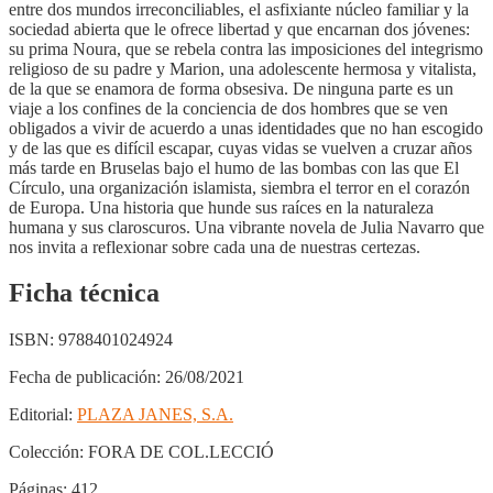
entre dos mundos irreconciliables, el asfixiante núcleo familiar y la
sociedad abierta que le ofrece libertad y que encarnan dos jóvenes:
su prima Noura, que se rebela contra las imposiciones del integrismo
religioso de su padre y Marion, una adolescente hermosa y vitalista,
de la que se enamora de forma obsesiva. De ninguna parte es un
viaje a los confines de la conciencia de dos hombres que se ven
obligados a vivir de acuerdo a unas identidades que no han escogido
y de las que es difícil escapar, cuyas vidas se vuelven a cruzar años
más tarde en Bruselas bajo el humo de las bombas con las que El
Círculo, una organización islamista, siembra el terror en el corazón
de Europa. Una historia que hunde sus raíces en la naturaleza
humana y sus claroscuros. Una vibrante novela de Julia Navarro que
nos invita a reflexionar sobre cada una de nuestras certezas.
Ficha técnica
ISBN:
9788401024924
Fecha de publicación:
26/08/2021
Editorial:
PLAZA JANES, S.A.
Colección:
FORA DE COL.LECCIÓ
Páginas:
412