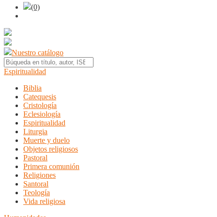
(0)
Nuestro catálogo
Espiritualidad
Biblia
Catequesis
Cristología
Eclesiología
Espiritualidad
Liturgia
Muerte y duelo
Objetos religiosos
Pastoral
Primera comunión
Religiones
Santoral
Teología
Vida religiosa