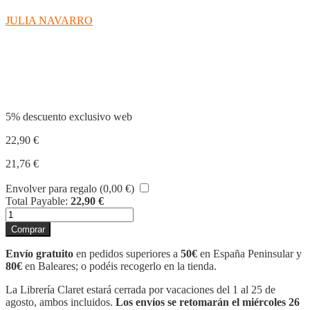
JULIA NAVARRO
Compartir
5% descuento exclusivo web
22,90
€
21,76
€
Envolver para regalo (
0,00
€
)
Total Payable:
22,90
€
DE
NINGUNA
Comprar
PARTE
cantidad
Envío gratuito
en pedidos superiores a
50€
en España Peninsular y
80€
en Baleares; o podéis recogerlo en la tienda.
La Librería Claret estará cerrada por vacaciones del 1 al 25 de
agosto, ambos incluidos.
Los envíos se retomarán el miércoles 26