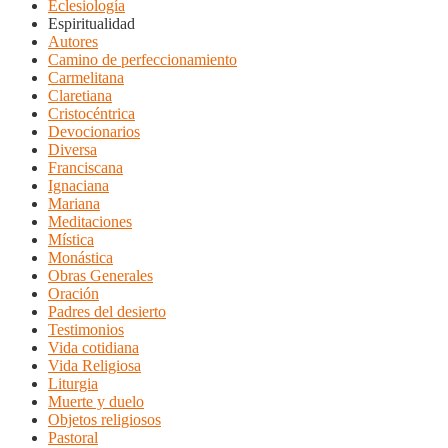
Eclesiología
Espiritualidad
Autores
Camino de perfeccionamiento
Carmelitana
Claretiana
Cristocéntrica
Devocionarios
Diversa
Franciscana
Ignaciana
Mariana
Meditaciones
Mística
Monástica
Obras Generales
Oración
Padres del desierto
Testimonios
Vida cotidiana
Vida Religiosa
Liturgia
Muerte y duelo
Objetos religiosos
Pastoral