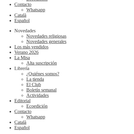
Contacto
Whatsapp
Català
Español
Novedades
Novedades religiosas
Novedades generales
Los más vendidos
Verano 2026
La Misa
Alta suscripción
Librería
¿Quiénes somos?
La tienda
El Club
Boletín semanal
Actividades
Editorial
Ecoedición
Contacto
Whatsapp
Català
Español