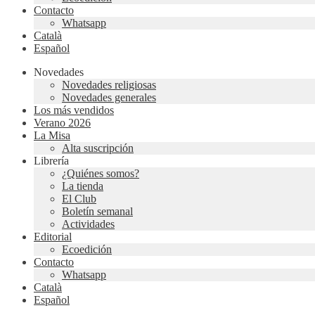
Contacto
Whatsapp
Català
Español
Novedades
Novedades religiosas
Novedades generales
Los más vendidos
Verano 2026
La Misa
Alta suscripción
Librería
¿Quiénes somos?
La tienda
El Club
Boletín semanal
Actividades
Editorial
Ecoedición
Contacto
Whatsapp
Català
Español