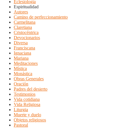
Eclesiología
Espiritualidad
Autores
Camino de perfeccionamiento
Carmelitana
Claretiana
Cristocéntrica
Devocionarios
Diversa
Franciscana
Ignaciana
Mariana
Meditaciones
Mística
Monástica
Obras Generales
Oración
Padres del desierto
Testimonios
Vida cotidiana
Vida Religiosa
Liturgia
Muerte y duelo
Objetos religiosos
Pastoral