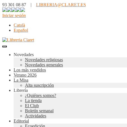
93 301 08 87 |
LIBRERIA@CLARET.ES
Iniciar sesión
Català
Español
Novedades
Novedades religiosas
Novedades generales
Los más vendidos
Verano 2026
La Misa
Alta suscripción
Librería
¿Quiénes somos?
La tienda
El Club
Boletín semanal
Actividades
Editorial
Ecoedición