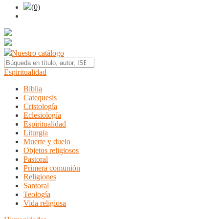
(0)
Nuestro catálogo
Espiritualidad
Biblia
Catequesis
Cristología
Eclesiología
Espiritualidad
Liturgia
Muerte y duelo
Objetos religiosos
Pastoral
Primera comunión
Religiones
Santoral
Teología
Vida religiosa