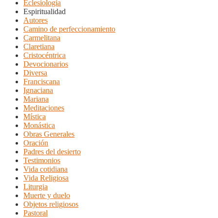
Eclesiología
Espiritualidad
Autores
Camino de perfeccionamiento
Carmelitana
Claretiana
Cristocéntrica
Devocionarios
Diversa
Franciscana
Ignaciana
Mariana
Meditaciones
Mística
Monástica
Obras Generales
Oración
Padres del desierto
Testimonios
Vida cotidiana
Vida Religiosa
Liturgia
Muerte y duelo
Objetos religiosos
Pastoral