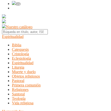
(0)
Nuestro catálogo
Espiritualidad
Biblia
Catequesis
Cristología
Eclesiología
Espiritualidad
Liturgia
Muerte y duelo
Objetos religiosos
Pastoral
Primera comunión
Religiones
Santoral
Teología
Vida religiosa