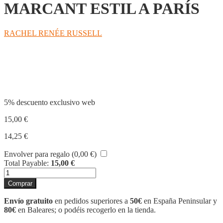
MARCANT ESTIL A PARÍS
RACHEL RENÉE RUSSELL
Compartir
5% descuento exclusivo web
15,00
€
14,25
€
Envolver para regalo (
0,00
€
)
Total Payable:
15,00
€
DIARI
D'UNA
Comprar
PENJADA
15.
Envío gratuito
en pedidos superiores a
50€
en España Peninsular y
MARCANT
80€
en Baleares; o podéis recogerlo en la tienda.
ESTIL