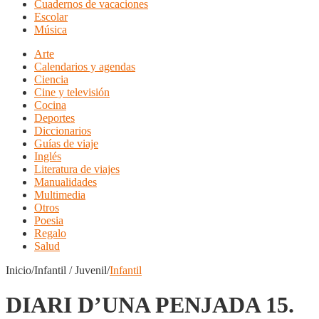
Cuadernos de vacaciones
Escolar
Música
Arte
Calendarios y agendas
Ciencia
Cine y televisión
Cocina
Deportes
Diccionarios
Guías de viaje
Inglés
Literatura de viajes
Manualidades
Multimedia
Otros
Poesia
Regalo
Salud
Inicio/Infantil / Juvenil/
Infantil
DIARI D’UNA PENJADA 15.