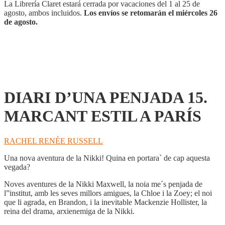
A
La Librería Claret estará cerrada por vacaciones del 1 al 25 de
PARÍS
agosto, ambos incluidos.
Los envíos se retomarán el miércoles 26
cantidad
de agosto.
DIARI D’UNA PENJADA 15.
MARCANT ESTIL A PARÍS
RACHEL RENÉE RUSSELL
Una nova aventura de la Nikki! Quina en portara` de cap aquesta
vegada?
Noves aventures de la Nikki Maxwell, la noia me´s penjada de
l”institut, amb les seves millors amigues, la Chloe i la Zoey; el noi
que li agrada, en Brandon, i la inevitable Mackenzie Hollister, la
reina del drama, arxienemiga de la Nikki.