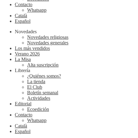
Contacto
Whatsapp
Català
Español
Novedades
Novedades religiosas
Novedades generales
Los más vendidos
Verano 2026
La Misa
Alta suscripción
Librería
¿Quiénes somos?
La tienda
El Club
Boletín semanal
Actividades
Editorial
Ecoedición
Contacto
Whatsapp
Català
Español