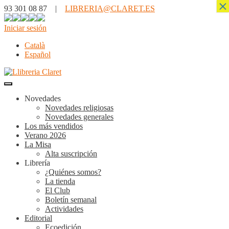
×
93 301 08 87 |
LIBRERIA@CLARET.ES
Iniciar sesión
Català
Español
Novedades
Novedades religiosas
Novedades generales
Los más vendidos
Verano 2026
La Misa
Alta suscripción
Librería
¿Quiénes somos?
La tienda
El Club
Boletín semanal
Actividades
Editorial
Ecoedición