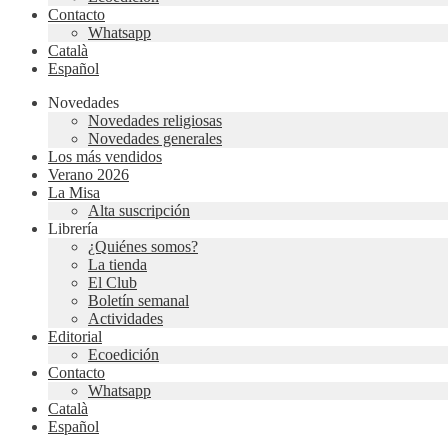
Contacto
Whatsapp
Català
Español
Novedades
Novedades religiosas
Novedades generales
Los más vendidos
Verano 2026
La Misa
Alta suscripción
Librería
¿Quiénes somos?
La tienda
El Club
Boletín semanal
Actividades
Editorial
Ecoedición
Contacto
Whatsapp
Català
Español