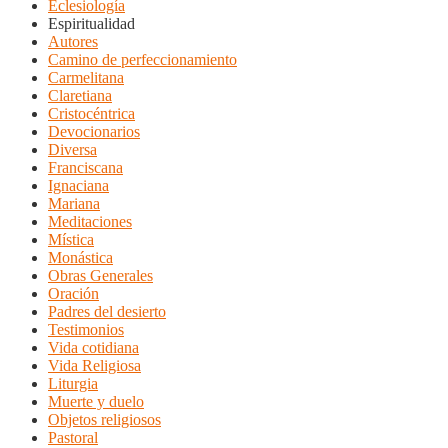
Eclesiología
Espiritualidad
Autores
Camino de perfeccionamiento
Carmelitana
Claretiana
Cristocéntrica
Devocionarios
Diversa
Franciscana
Ignaciana
Mariana
Meditaciones
Mística
Monástica
Obras Generales
Oración
Padres del desierto
Testimonios
Vida cotidiana
Vida Religiosa
Liturgia
Muerte y duelo
Objetos religiosos
Pastoral