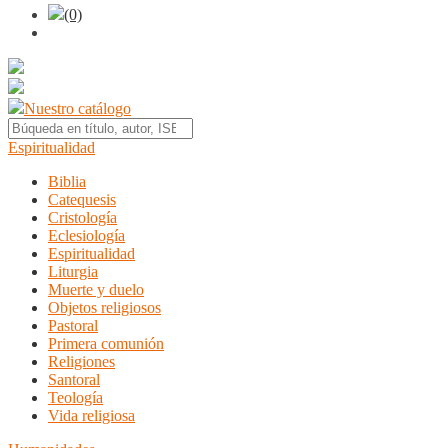
(0)
Nuestro catálogo
Espiritualidad
Biblia
Catequesis
Cristología
Eclesiología
Espiritualidad
Liturgia
Muerte y duelo
Objetos religiosos
Pastoral
Primera comunión
Religiones
Santoral
Teología
Vida religiosa