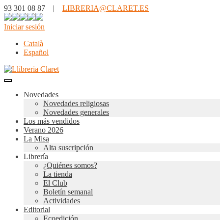
93 301 08 87 |
LIBRERIA@CLARET.ES
Iniciar sesión
Català
Español
Novedades
Novedades religiosas
Novedades generales
Los más vendidos
Verano 2026
La Misa
Alta suscripción
Librería
¿Quiénes somos?
La tienda
El Club
Boletín semanal
Actividades
Editorial
Ecoedición