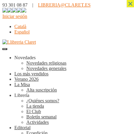
×
93 301 08 87 |
LIBRERIA@CLARET.ES
Iniciar sesión
Català
Español
Novedades
Novedades religiosas
Novedades generales
Los más vendidos
Verano 2026
La Misa
Alta suscripción
Librería
¿Quiénes somos?
La tienda
El Club
Boletín semanal
Actividades
Editorial
Ecoedición