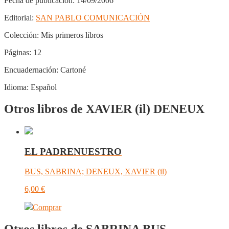
Fecha de publicación:
14/09/2006
Editorial:
SAN PABLO COMUNICACIÓN
Colección:
Mis primeros libros
Páginas:
12
Encuadernación:
Cartoné
Idioma:
Español
Otros libros de XAVIER (il) DENEUX
EL PADRENUESTRO
BUS, SABRINA; DENEUX, XAVIER (il)
6,00
€
Comprar
Otros libros de SABRINA BUS