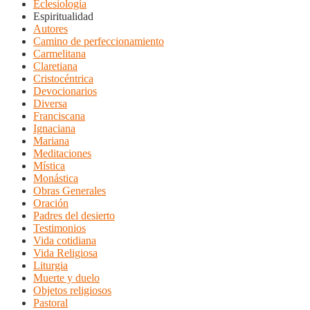
Eclesiología
Espiritualidad
Autores
Camino de perfeccionamiento
Carmelitana
Claretiana
Cristocéntrica
Devocionarios
Diversa
Franciscana
Ignaciana
Mariana
Meditaciones
Mística
Monástica
Obras Generales
Oración
Padres del desierto
Testimonios
Vida cotidiana
Vida Religiosa
Liturgia
Muerte y duelo
Objetos religiosos
Pastoral