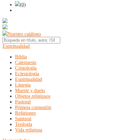
(0)
Nuestro catálogo
Espiritualidad
Biblia
Catequesis
Cristología
Eclesiología
Espiritualidad
Liturgia
Muerte y duelo
Objetos religiosos
Pastoral
Primera comunión
Religiones
Santoral
Teología
Vida religiosa