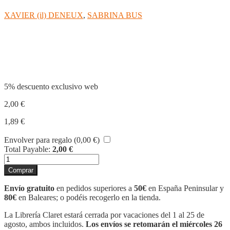
XAVIER (il) DENEUX
,
SABRINA BUS
Compartir
5% descuento exclusivo web
2,00
€
1,89
€
Envolver para regalo (
0,00
€
)
Total Payable:
2,00
€
EL
AVEMARÍA
Comprar
cantidad
Envío gratuito
en pedidos superiores a
50€
en España Peninsular y
80€
en Baleares; o podéis recogerlo en la tienda.
La Librería Claret estará cerrada por vacaciones del 1 al 25 de
agosto, ambos incluidos.
Los envíos se retomarán el miércoles 26