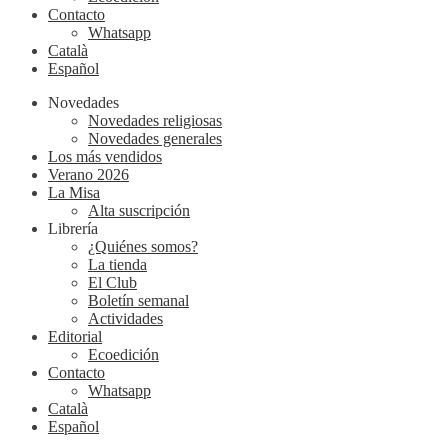
Contacto
Whatsapp
Català
Español
Novedades
Novedades religiosas
Novedades generales
Los más vendidos
Verano 2026
La Misa
Alta suscripción
Librería
¿Quiénes somos?
La tienda
El Club
Boletín semanal
Actividades
Editorial
Ecoedición
Contacto
Whatsapp
Català
Español