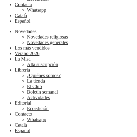
Contacto
Whatsapp
Català
Español
Novedades
Novedades religiosas
Novedades generales
Los más vendidos
Verano 2026
La Misa
Alta suscripción
Librería
¿Quiénes somos?
La tienda
El Club
Boletín semanal
Actividades
Editorial
Ecoedición
Contacto
Whatsapp
Català
Español