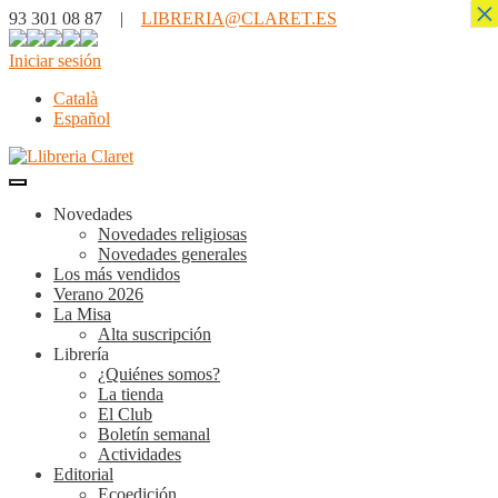
×
93 301 08 87 |
LIBRERIA@CLARET.ES
Iniciar sesión
Català
Español
Novedades
Novedades religiosas
Novedades generales
Los más vendidos
Verano 2026
La Misa
Alta suscripción
Librería
¿Quiénes somos?
La tienda
El Club
Boletín semanal
Actividades
Editorial
Ecoedición