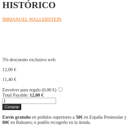
HISTÓRICO
IMMANUEL WALLERSTEIN
Compartir
5% descuento exclusivo web
12,00
€
11,40
€
Envolver para regalo (
0,00
€
)
Total Payable:
12,00
€
EL
CAPITALISMO
Comprar
HISTÓRICO
cantidad
Envío gratuito
en pedidos superiores a
50€
en España Peninsular y
80€
en Baleares; o podéis recogerlo en la tienda.