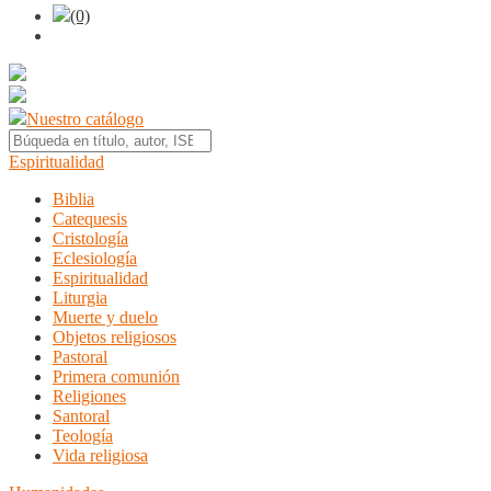
(0)
Nuestro catálogo
Espiritualidad
Biblia
Catequesis
Cristología
Eclesiología
Espiritualidad
Liturgia
Muerte y duelo
Objetos religiosos
Pastoral
Primera comunión
Religiones
Santoral
Teología
Vida religiosa