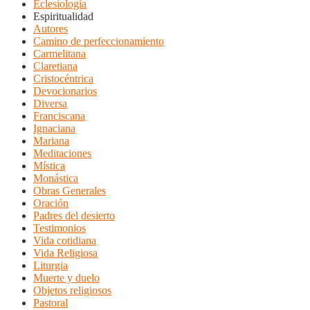
Eclesiología
Espiritualidad
Autores
Camino de perfeccionamiento
Carmelitana
Claretiana
Cristocéntrica
Devocionarios
Diversa
Franciscana
Ignaciana
Mariana
Meditaciones
Mística
Monástica
Obras Generales
Oración
Padres del desierto
Testimonios
Vida cotidiana
Vida Religiosa
Liturgia
Muerte y duelo
Objetos religiosos
Pastoral