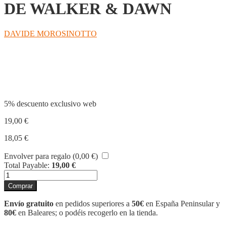
DE WALKER & DAWN
DAVIDE MOROSINOTTO
Compartir
5% descuento exclusivo web
19,00
€
18,05
€
Envolver para regalo (
0,00
€
)
Total Payable:
19,00
€
EL
FAMOSÍSSIM
Comprar
CATÀLEG
DE
Envío gratuito
en pedidos superiores a
50€
en España Peninsular y
WALKER
80€
en Baleares; o podéis recogerlo en la tienda.
&