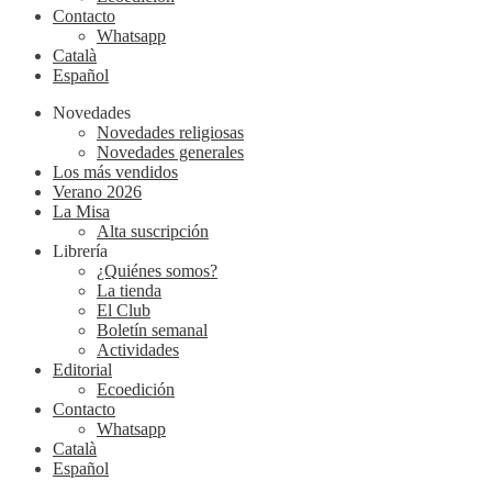
Contacto
Whatsapp
Català
Español
Novedades
Novedades religiosas
Novedades generales
Los más vendidos
Verano 2026
La Misa
Alta suscripción
Librería
¿Quiénes somos?
La tienda
El Club
Boletín semanal
Actividades
Editorial
Ecoedición
Contacto
Whatsapp
Català
Español