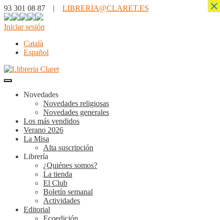
×
93 301 08 87 |
LIBRERIA@CLARET.ES
Iniciar sesión
Català
Español
Novedades
Novedades religiosas
Novedades generales
Los más vendidos
Verano 2026
La Misa
Alta suscripción
Librería
¿Quiénes somos?
La tienda
El Club
Boletín semanal
Actividades
Editorial
Ecoedición