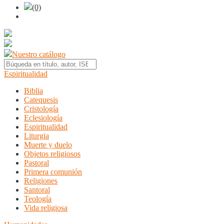
(0)
Nuestro catálogo
Espiritualidad
Biblia
Catequesis
Cristología
Eclesiología
Espiritualidad
Liturgia
Muerte y duelo
Objetos religiosos
Pastoral
Primera comunión
Religiones
Santoral
Teología
Vida religiosa