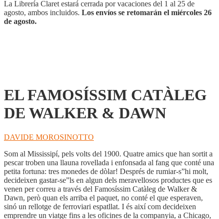
DAWN
La Librería Claret estará cerrada por vacaciones del 1 al 25 de
cantidad
agosto, ambos incluidos.
Los envíos se retomarán el miércoles 26
de agosto.
EL FAMOSÍSSIM CATÀLEG
DE WALKER & DAWN
DAVIDE MOROSINOTTO
Som al Mississipí, pels volts del 1900. Quatre amics que han sortit a
pescar troben una llauna rovellada i enfonsada al fang que conté una
petita fortuna: tres monedes de dòlar! Després de rumiar-s”hi molt,
decideixen gastar-se”ls en algun dels meravellosos productes que es
venen per correu a través del Famosíssim Catàleg de Walker &
Dawn, però quan els arriba el paquet, no conté el que esperaven,
sinó un rellotge de ferroviari espatllat. I és així com decideixen
emprendre un viatge fins a les oficines de la companyia, a Chicago,