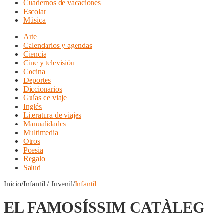
Cuadernos de vacaciones
Escolar
Música
Arte
Calendarios y agendas
Ciencia
Cine y televisión
Cocina
Deportes
Diccionarios
Guías de viaje
Inglés
Literatura de viajes
Manualidades
Multimedia
Otros
Poesia
Regalo
Salud
Inicio/Infantil / Juvenil/
Infantil
EL FAMOSÍSSIM CATÀLEG