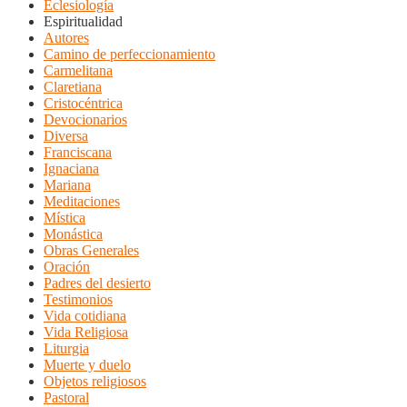
Eclesiología
Espiritualidad
Autores
Camino de perfeccionamiento
Carmelitana
Claretiana
Cristocéntrica
Devocionarios
Diversa
Franciscana
Ignaciana
Mariana
Meditaciones
Mística
Monástica
Obras Generales
Oración
Padres del desierto
Testimonios
Vida cotidiana
Vida Religiosa
Liturgia
Muerte y duelo
Objetos religiosos
Pastoral