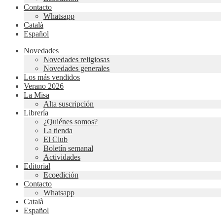
Contacto
Whatsapp
Català
Español
Novedades
Novedades religiosas
Novedades generales
Los más vendidos
Verano 2026
La Misa
Alta suscripción
Librería
¿Quiénes somos?
La tienda
El Club
Boletín semanal
Actividades
Editorial
Ecoedición
Contacto
Whatsapp
Català
Español