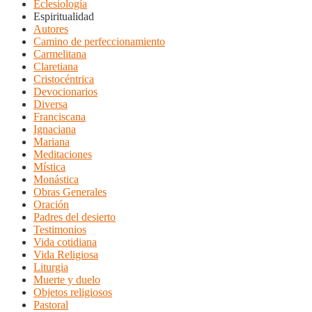
Eclesiología
Espiritualidad
Autores
Camino de perfeccionamiento
Carmelitana
Claretiana
Cristocéntrica
Devocionarios
Diversa
Franciscana
Ignaciana
Mariana
Meditaciones
Mística
Monástica
Obras Generales
Oración
Padres del desierto
Testimonios
Vida cotidiana
Vida Religiosa
Liturgia
Muerte y duelo
Objetos religiosos
Pastoral