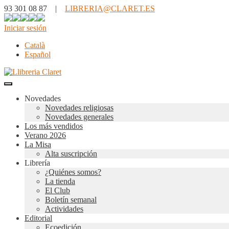
93 301 08 87 |
LIBRERIA@CLARET.ES
Iniciar sesión
Català
Español
Novedades
Novedades religiosas
Novedades generales
Los más vendidos
Verano 2026
La Misa
Alta suscripción
Librería
¿Quiénes somos?
La tienda
El Club
Boletín semanal
Actividades
Editorial
Ecoedición