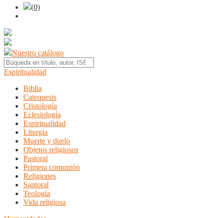
(0)
Nuestro catálogo
Espiritualidad
Biblia
Catequesis
Cristología
Eclesiología
Espiritualidad
Liturgia
Muerte y duelo
Objetos religiosos
Pastoral
Primera comunión
Religiones
Santoral
Teología
Vida religiosa