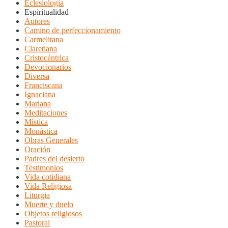
Eclesiología
Espiritualidad
Autores
Camino de perfeccionamiento
Carmelitana
Claretiana
Cristocéntrica
Devocionarios
Diversa
Franciscana
Ignaciana
Mariana
Meditaciones
Mística
Monástica
Obras Generales
Oración
Padres del desierto
Testimonios
Vida cotidiana
Vida Religiosa
Liturgia
Muerte y duelo
Objetos religiosos
Pastoral