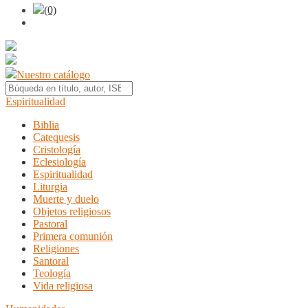
(0)
Nuestro catálogo
Espiritualidad
Biblia
Catequesis
Cristología
Eclesiología
Espiritualidad
Liturgia
Muerte y duelo
Objetos religiosos
Pastoral
Primera comunión
Religiones
Santoral
Teología
Vida religiosa