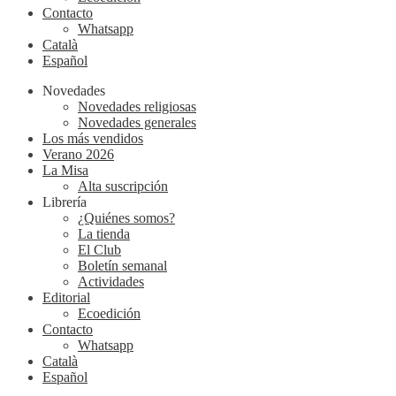
Contacto
Whatsapp
Català
Español
Novedades
Novedades religiosas
Novedades generales
Los más vendidos
Verano 2026
La Misa
Alta suscripción
Librería
¿Quiénes somos?
La tienda
El Club
Boletín semanal
Actividades
Editorial
Ecoedición
Contacto
Whatsapp
Català
Español