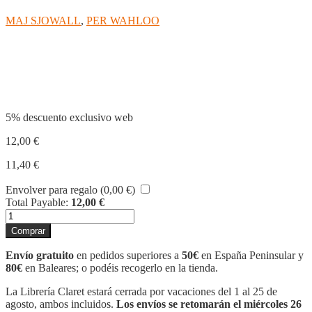
MAJ SJOWALL
,
PER WAHLOO
Compartir
5% descuento exclusivo web
12,00
€
11,40
€
Envolver para regalo (
0,00
€
)
Total Payable:
12,00
€
EL
HOMBRE
Comprar
DEL
BALCÓN
Envío gratuito
en pedidos superiores a
50€
en España Peninsular y
cantidad
80€
en Baleares; o podéis recogerlo en la tienda.
La Librería Claret estará cerrada por vacaciones del 1 al 25 de
agosto, ambos incluidos.
Los envíos se retomarán el miércoles 26