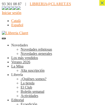
×
93 301 08 87 |
LIBRERIA@CLARET.ES
Iniciar sesión
Català
Español
Novedades
Novedades religiosas
Novedades generales
Los más vendidos
Verano 2026
La Misa
Alta suscripción
Librería
¿Quiénes somos?
La tienda
El Club
Boletín semanal
Actividades
Editorial
Ecoedición