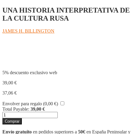
UNA HISTORIA INTERPRETATIVA DE
LA CULTURA RUSA
JAMES H. BILLINGTON
Compartir
5% descuento exclusivo web
39,00
€
37,06
€
Envolver para regalo (
0,00
€
)
Total Payable:
39,00
€
EL
ICONO
Comprar
Y
EL
Envío gratuito
en pedidos superiores a
50€
en España Peninsular y