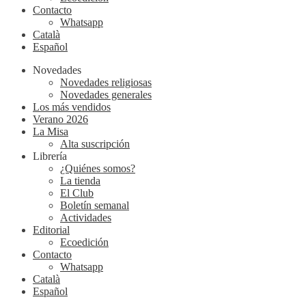
Contacto
Whatsapp
Català
Español
Novedades
Novedades religiosas
Novedades generales
Los más vendidos
Verano 2026
La Misa
Alta suscripción
Librería
¿Quiénes somos?
La tienda
El Club
Boletín semanal
Actividades
Editorial
Ecoedición
Contacto
Whatsapp
Català
Español