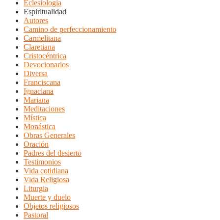
Eclesiología
Espiritualidad
Autores
Camino de perfeccionamiento
Carmelitana
Claretiana
Cristocéntrica
Devocionarios
Diversa
Franciscana
Ignaciana
Mariana
Meditaciones
Mística
Monástica
Obras Generales
Oración
Padres del desierto
Testimonios
Vida cotidiana
Vida Religiosa
Liturgia
Muerte y duelo
Objetos religiosos
Pastoral