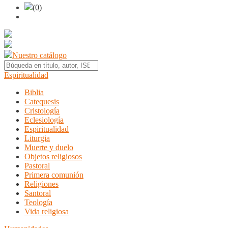
(0)
Nuestro catálogo
Espiritualidad
Biblia
Catequesis
Cristología
Eclesiología
Espiritualidad
Liturgia
Muerte y duelo
Objetos religiosos
Pastoral
Primera comunión
Religiones
Santoral
Teología
Vida religiosa