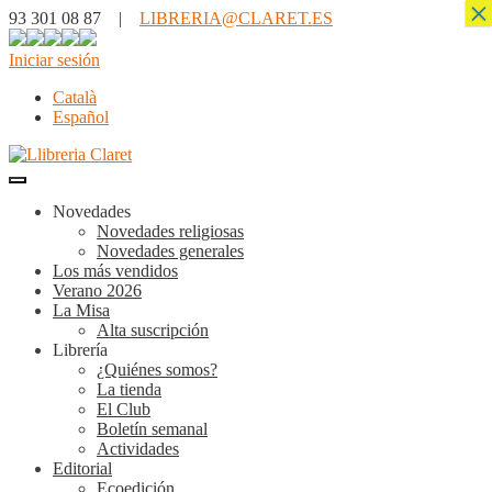
×
93 301 08 87 |
LIBRERIA@CLARET.ES
Iniciar sesión
Català
Español
Novedades
Novedades religiosas
Novedades generales
Los más vendidos
Verano 2026
La Misa
Alta suscripción
Librería
¿Quiénes somos?
La tienda
El Club
Boletín semanal
Actividades
Editorial
Ecoedición