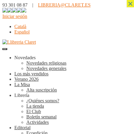
×
93 301 08 87 |
LIBRERIA@CLARET.ES
Iniciar sesión
Català
Español
Novedades
Novedades religiosas
Novedades generales
Los más vendidos
Verano 2026
La Misa
Alta suscripción
Librería
¿Quiénes somos?
La tienda
El Club
Boletín semanal
Actividades
Editorial
Ecoedición