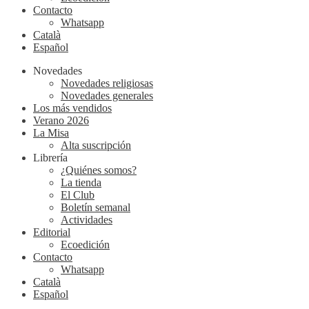
Contacto
Whatsapp
Català
Español
Novedades
Novedades religiosas
Novedades generales
Los más vendidos
Verano 2026
La Misa
Alta suscripción
Librería
¿Quiénes somos?
La tienda
El Club
Boletín semanal
Actividades
Editorial
Ecoedición
Contacto
Whatsapp
Català
Español