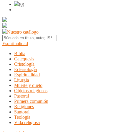
(0)
Nuestro catálogo
Espiritualidad
Biblia
Catequesis
Cristología
Eclesiología
Espiritualidad
Liturgia
Muerte y duelo
Objetos religiosos
Pastoral
Primera comunión
Religiones
Santoral
Teología
Vida religiosa