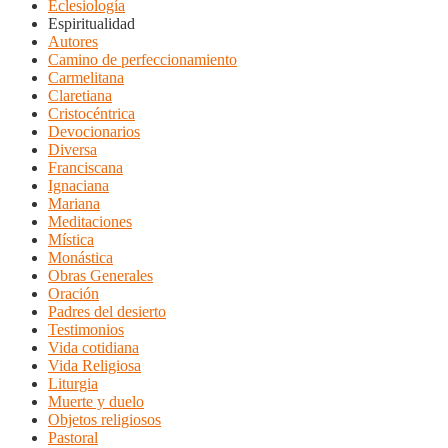
Eclesiología
Espiritualidad
Autores
Camino de perfeccionamiento
Carmelitana
Claretiana
Cristocéntrica
Devocionarios
Diversa
Franciscana
Ignaciana
Mariana
Meditaciones
Mística
Monástica
Obras Generales
Oración
Padres del desierto
Testimonios
Vida cotidiana
Vida Religiosa
Liturgia
Muerte y duelo
Objetos religiosos
Pastoral