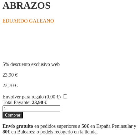
ABRAZOS
EDUARDO GALEANO
Compartir
5% descuento exclusivo web
23,90
€
22,70
€
Envolver para regalo (
0,00
€
)
Total Payable:
23,90
€
EL
LIBRO
Comprar
DE
LOS
Envío gratuito
en pedidos superiores a
50€
en España Peninsular y
ABRAZOS
80€
en Baleares; o podéis recogerlo en la tienda.
cantidad