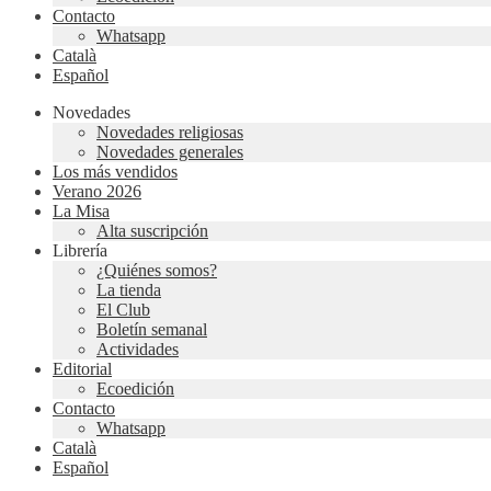
Contacto
Whatsapp
Català
Español
Novedades
Novedades religiosas
Novedades generales
Los más vendidos
Verano 2026
La Misa
Alta suscripción
Librería
¿Quiénes somos?
La tienda
El Club
Boletín semanal
Actividades
Editorial
Ecoedición
Contacto
Whatsapp
Català
Español