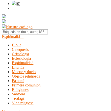
(0)
Nuestro catálogo
Espiritualidad
Biblia
Catequesis
Cristología
Eclesiología
Espiritualidad
Liturgia
Muerte y duelo
Objetos religiosos
Pastoral
Primera comunión
Religiones
Santoral
Teología
Vida religiosa