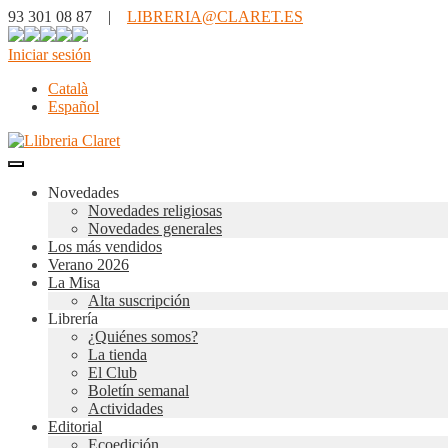
93 301 08 87 |
LIBRERIA@CLARET.ES
Iniciar sesión
Català
Español
Novedades
Novedades religiosas
Novedades generales
Los más vendidos
Verano 2026
La Misa
Alta suscripción
Librería
¿Quiénes somos?
La tienda
El Club
Boletín semanal
Actividades
Editorial
Ecoedición