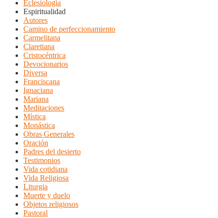
Eclesiología
Espiritualidad
Autores
Camino de perfeccionamiento
Carmelitana
Claretiana
Cristocéntrica
Devocionarios
Diversa
Franciscana
Ignaciana
Mariana
Meditaciones
Mística
Monástica
Obras Generales
Oración
Padres del desierto
Testimonios
Vida cotidiana
Vida Religiosa
Liturgia
Muerte y duelo
Objetos religiosos
Pastoral