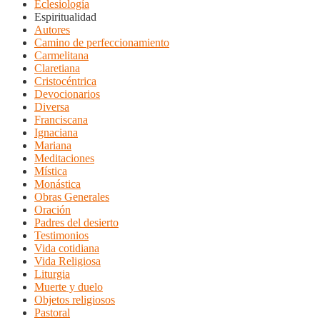
Eclesiología
Espiritualidad
Autores
Camino de perfeccionamiento
Carmelitana
Claretiana
Cristocéntrica
Devocionarios
Diversa
Franciscana
Ignaciana
Mariana
Meditaciones
Mística
Monástica
Obras Generales
Oración
Padres del desierto
Testimonios
Vida cotidiana
Vida Religiosa
Liturgia
Muerte y duelo
Objetos religiosos
Pastoral