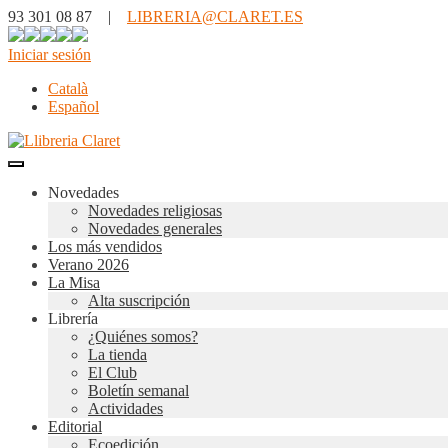
93 301 08 87 |
LIBRERIA@CLARET.ES
Iniciar sesión
Català
Español
Novedades
Novedades religiosas
Novedades generales
Los más vendidos
Verano 2026
La Misa
Alta suscripción
Librería
¿Quiénes somos?
La tienda
El Club
Boletín semanal
Actividades
Editorial
Ecoedición