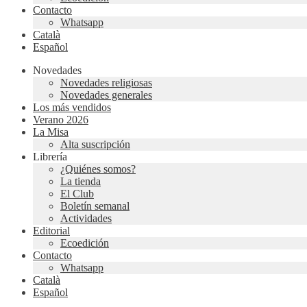
Contacto
Whatsapp
Català
Español
Novedades
Novedades religiosas
Novedades generales
Los más vendidos
Verano 2026
La Misa
Alta suscripción
Librería
¿Quiénes somos?
La tienda
El Club
Boletín semanal
Actividades
Editorial
Ecoedición
Contacto
Whatsapp
Català
Español