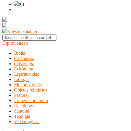
(0)
Nuestro catálogo
Espiritualidad
Biblia
Catequesis
Cristología
Eclesiología
Espiritualidad
Liturgia
Muerte y duelo
Objetos religiosos
Pastoral
Primera comunión
Religiones
Santoral
Teología
Vida religiosa