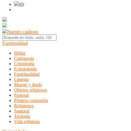
(0)
Nuestro catálogo
Espiritualidad
Biblia
Catequesis
Cristología
Eclesiología
Espiritualidad
Liturgia
Muerte y duelo
Objetos religiosos
Pastoral
Primera comunión
Religiones
Santoral
Teología
Vida religiosa