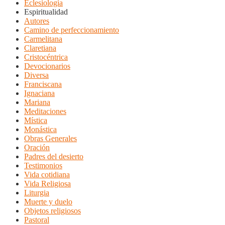
Eclesiología
Espiritualidad
Autores
Camino de perfeccionamiento
Carmelitana
Claretiana
Cristocéntrica
Devocionarios
Diversa
Franciscana
Ignaciana
Mariana
Meditaciones
Mística
Monástica
Obras Generales
Oración
Padres del desierto
Testimonios
Vida cotidiana
Vida Religiosa
Liturgia
Muerte y duelo
Objetos religiosos
Pastoral