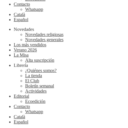
Contacto
Whatsapp
Català
Español
Novedades
Novedades religiosas
Novedades generales
Los más vendidos
Verano 2026
La Misa
Alta suscripción
Librería
¿Quiénes somos?
La tienda
El Club
Boletín semanal
Actividades
Editorial
Ecoedición
Contacto
Whatsapp
Català
Español