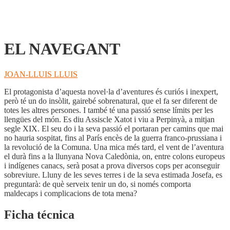
EL NAVEGANT
JOAN-LLUIS LLUIS
El protagonista d’aquesta novel·la d’aventures és curiós i inexpert,
però té un do insòlit, gairebé sobrenatural, que el fa ser diferent de
totes les altres persones. I també té una passió sense límits per les
llengües del món. Es diu Assiscle Xatot i viu a Perpinyà, a mitjan
segle XIX. El seu do i la seva passió el portaran per camins que mai
no hauria sospitat, fins al París encès de la guerra franco-prussiana i
la revolució de la Comuna. Una mica més tard, el vent de l’aventura
el durà fins a la llunyana Nova Caledònia, on, entre colons europeus
i indígenes canacs, serà posat a prova diversos cops per aconseguir
sobreviure. Lluny de les seves terres i de la seva estimada Josefa, es
preguntarà: de què serveix tenir un do, si només comporta
maldecaps i complicacions de tota mena?
Ficha técnica