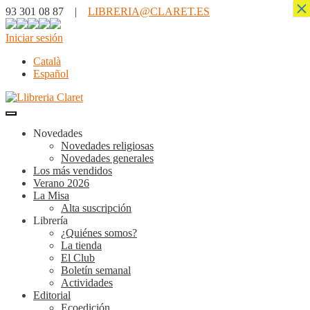
×
93 301 08 87 |
LIBRERIA@CLARET.ES
Iniciar sesión
Català
Español
Novedades
Novedades religiosas
Novedades generales
Los más vendidos
Verano 2026
La Misa
Alta suscripción
Librería
¿Quiénes somos?
La tienda
El Club
Boletín semanal
Actividades
Editorial
Ecoedición