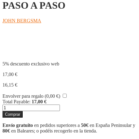
PASO A PASO
JOHN BERGSMA
Compartir
5% descuento exclusivo web
17,00
€
16,15
€
Envolver para regalo (
0,00
€
)
Total Payable:
17,00
€
EL
NUEVO
Comprar
TESTAMENTO
PASO
Envío gratuito
en pedidos superiores a
50€
en España Peninsular y
A
80€
en Baleares; o podéis recogerlo en la tienda.
PASO