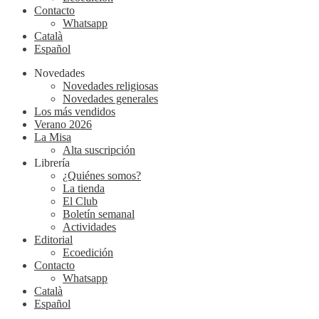
Contacto
Whatsapp
Català
Español
Novedades
Novedades religiosas
Novedades generales
Los más vendidos
Verano 2026
La Misa
Alta suscripción
Librería
¿Quiénes somos?
La tienda
El Club
Boletín semanal
Actividades
Editorial
Ecoedición
Contacto
Whatsapp
Català
Español