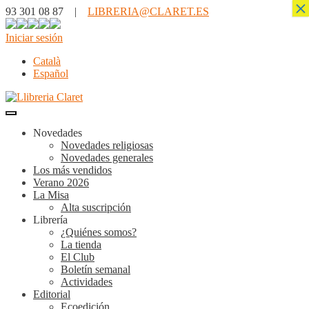
×
93 301 08 87 |
LIBRERIA@CLARET.ES
Iniciar sesión
Català
Español
Novedades
Novedades religiosas
Novedades generales
Los más vendidos
Verano 2026
La Misa
Alta suscripción
Librería
¿Quiénes somos?
La tienda
El Club
Boletín semanal
Actividades
Editorial
Ecoedición