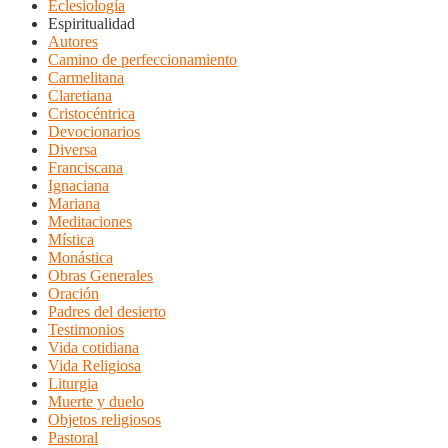
Eclesiología
Espiritualidad
Autores
Camino de perfeccionamiento
Carmelitana
Claretiana
Cristocéntrica
Devocionarios
Diversa
Franciscana
Ignaciana
Mariana
Meditaciones
Mística
Monástica
Obras Generales
Oración
Padres del desierto
Testimonios
Vida cotidiana
Vida Religiosa
Liturgia
Muerte y duelo
Objetos religiosos
Pastoral