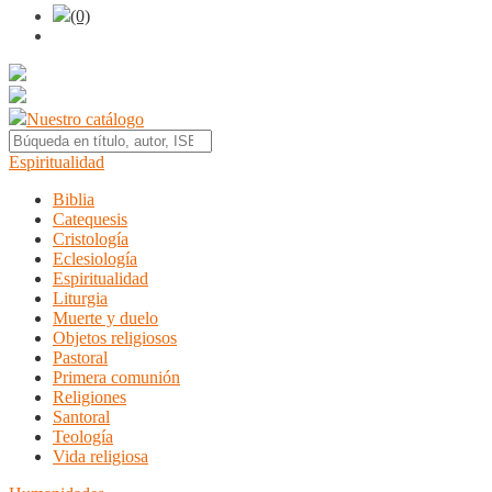
(0)
Nuestro catálogo
Espiritualidad
Biblia
Catequesis
Cristología
Eclesiología
Espiritualidad
Liturgia
Muerte y duelo
Objetos religiosos
Pastoral
Primera comunión
Religiones
Santoral
Teología
Vida religiosa