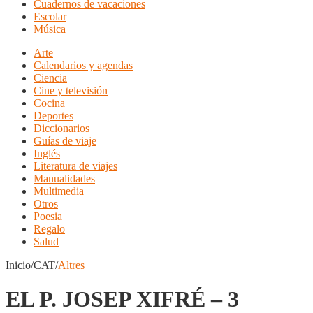
Cuadernos de vacaciones
Escolar
Música
Arte
Calendarios y agendas
Ciencia
Cine y televisión
Cocina
Deportes
Diccionarios
Guías de viaje
Inglés
Literatura de viajes
Manualidades
Multimedia
Otros
Poesia
Regalo
Salud
Inicio/CAT/
Altres
EL P. JOSEP XIFRÉ – 3