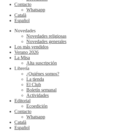
Contacto
Whatsapp
Català
Español
Novedades
Novedades religiosas
Novedades generales
Los más vendidos
Verano 2026
La Misa
Alta suscripción
Librería
¿Quiénes somos?
La tienda
El Club
Boletín semanal
Actividades
Editorial
Ecoedición
Contacto
Whatsapp
Català
Español