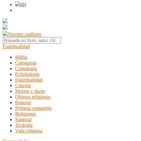
(0)
Nuestro catálogo
Espiritualidad
Biblia
Catequesis
Cristología
Eclesiología
Espiritualidad
Liturgia
Muerte y duelo
Objetos religiosos
Pastoral
Primera comunión
Religiones
Santoral
Teología
Vida religiosa