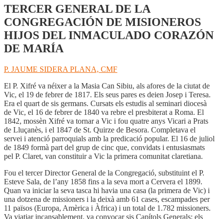
TERCER GENERAL DE LA
CONGREGACIÓN DE MISIONEROS
HIJOS DEL INMACULADO CORAZÓN
DE MARÍA
P. JAUME SIDERA PLANA, CMF
El P. Xifré va néixer a la Masia Can Sibiu, als afores de la ciutat de
Vic, el 19 de febrer de 1817. Els seus pares es deien Josep i Teresa.
Era el quart de sis germans. Cursats els estudis al seminari diocesà
de Vic, el 16 de febrer de 1840 va rebre el presbiterat a Roma. El
1842, mossèn Xifré va tornar a Vic i fou quatre anys Vicari a Prats
de Lluçanès, i el 1847 de St. Quirze de Besora. Completava el
servei i atenció parroquials amb la predicació popular. El 16 de juliol
de 1849 formà part del grup de cinc que, convidats i entusiasmats
pel P. Claret, van constituir a Vic la primera comunitat claretiana.
Fou el tercer Director General de la Congregació, substituint el P.
Esteve Sala, de l’any 1858 fins a la seva mort a Cervera el 1899.
Quan va iniciar la seva tasca hi havia una casa (la primera de Vic) i
una dotzena de missioners i la deixà amb 61 cases, escampades per
11 països (Europa, Amèrica i Àfrica) i un total de 1.782 missioners.
Va viatjar incansablement, va convocar sis Capítols Generals; els