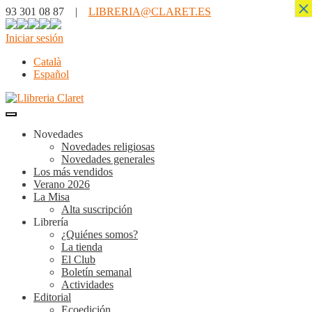
×
93 301 08 87 |
LIBRERIA@CLARET.ES
Iniciar sesión
Català
Español
Novedades
Novedades religiosas
Novedades generales
Los más vendidos
Verano 2026
La Misa
Alta suscripción
Librería
¿Quiénes somos?
La tienda
El Club
Boletín semanal
Actividades
Editorial
Ecoedición