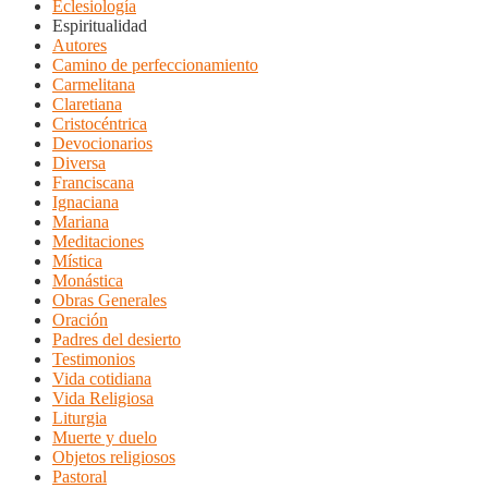
Eclesiología
Espiritualidad
Autores
Camino de perfeccionamiento
Carmelitana
Claretiana
Cristocéntrica
Devocionarios
Diversa
Franciscana
Ignaciana
Mariana
Meditaciones
Mística
Monástica
Obras Generales
Oración
Padres del desierto
Testimonios
Vida cotidiana
Vida Religiosa
Liturgia
Muerte y duelo
Objetos religiosos
Pastoral