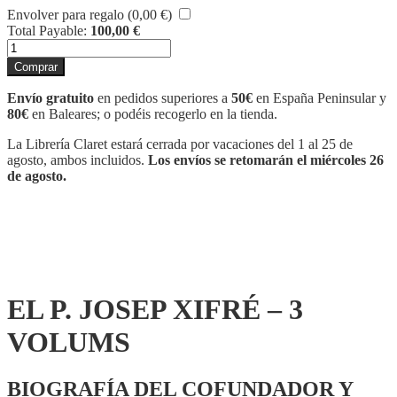
Envolver para regalo (
0,00
€
)
Total Payable:
100,00
€
EL
P.
Comprar
JOSEP
XIFRÉ
Envío gratuito
en pedidos superiores a
50€
en España Peninsular y
-
80€
en Baleares; o podéis recogerlo en la tienda.
3
VOLUMS
La Librería Claret estará cerrada por vacaciones del 1 al 25 de
cantidad
agosto, ambos incluidos.
Los envíos se retomarán el miércoles 26
de agosto.
EL P. JOSEP XIFRÉ – 3
VOLUMS
BIOGRAFÍA DEL COFUNDADOR Y