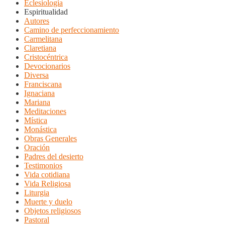
Eclesiología
Espiritualidad
Autores
Camino de perfeccionamiento
Carmelitana
Claretiana
Cristocéntrica
Devocionarios
Diversa
Franciscana
Ignaciana
Mariana
Meditaciones
Mística
Monástica
Obras Generales
Oración
Padres del desierto
Testimonios
Vida cotidiana
Vida Religiosa
Liturgia
Muerte y duelo
Objetos religiosos
Pastoral