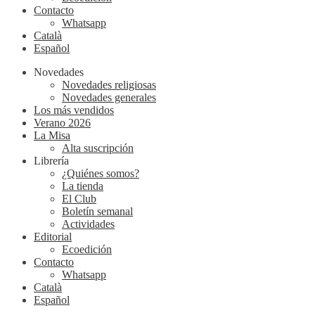
Contacto
Whatsapp
Català
Español
Novedades
Novedades religiosas
Novedades generales
Los más vendidos
Verano 2026
La Misa
Alta suscripción
Librería
¿Quiénes somos?
La tienda
El Club
Boletín semanal
Actividades
Editorial
Ecoedición
Contacto
Whatsapp
Català
Español