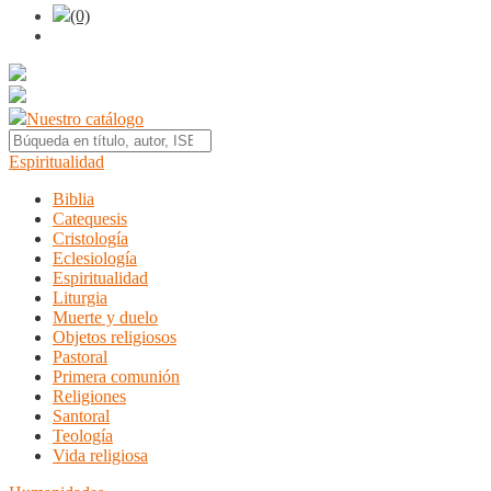
(0)
Nuestro catálogo
Espiritualidad
Biblia
Catequesis
Cristología
Eclesiología
Espiritualidad
Liturgia
Muerte y duelo
Objetos religiosos
Pastoral
Primera comunión
Religiones
Santoral
Teología
Vida religiosa