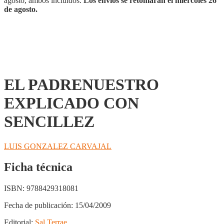
agosto, ambos incluidos.
Los envíos se retomarán el miércoles 26
de agosto.
EL PADRENUESTRO
EXPLICADO CON
SENCILLEZ
LUIS GONZALEZ CARVAJAL
Ficha técnica
ISBN:
9788429318081
Fecha de publicación:
15/04/2009
Editorial:
Sal Terrae