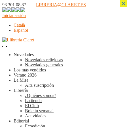
×
93 301 08 87 |
LIBRERIA@CLARET.ES
Iniciar sesión
Català
Español
Novedades
Novedades religiosas
Novedades generales
Los más vendidos
Verano 2026
La Misa
Alta suscripción
Librería
¿Quiénes somos?
La tienda
El Club
Boletín semanal
Actividades
Editorial
Ecoedición