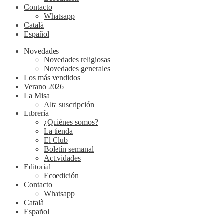
Contacto
Whatsapp
Català
Español
Novedades
Novedades religiosas
Novedades generales
Los más vendidos
Verano 2026
La Misa
Alta suscripción
Librería
¿Quiénes somos?
La tienda
El Club
Boletín semanal
Actividades
Editorial
Ecoedición
Contacto
Whatsapp
Català
Español