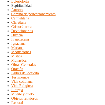
Eclesiología
Espiritualidad
Autores
Camino de perfeccionamiento
Carmelitana
Claretiana
Cristocéntrica
Devocionarios
Diversa
Franciscana
Ignaciana
Mariana
Meditaciones
Mística
Monástica
Obras Generales
Oración
Padres del desierto
Testimonios
Vida cotidiana
Vida Religiosa
Liturgia
Muerte y duelo
Objetos religiosos
Pastoral