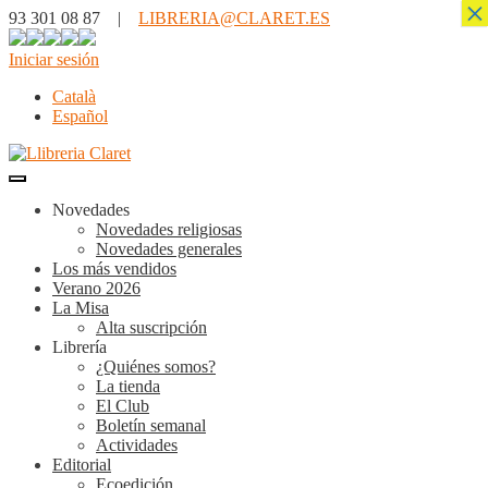
×
93 301 08 87 |
LIBRERIA@CLARET.ES
Iniciar sesión
Català
Español
Novedades
Novedades religiosas
Novedades generales
Los más vendidos
Verano 2026
La Misa
Alta suscripción
Librería
¿Quiénes somos?
La tienda
El Club
Boletín semanal
Actividades
Editorial
Ecoedición