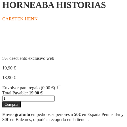
HORNEABA HISTORIAS
CARSTEN HENN
Compartir
5% descuento exclusivo web
19,90
€
18,90
€
Envolver para regalo (
0,00
€
)
Total Payable:
19,90
€
EL
PANADERO
Comprar
QUE
HORNEABA
Envío gratuito
en pedidos superiores a
50€
en España Peninsular y
HISTORIAS
80€
en Baleares; o podéis recogerlo en la tienda.
cantidad