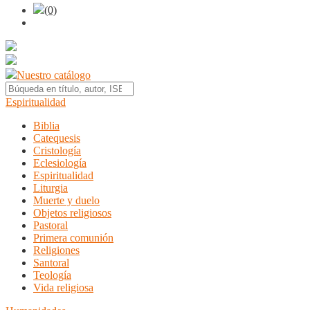
(0)
Nuestro catálogo
Espiritualidad
Biblia
Catequesis
Cristología
Eclesiología
Espiritualidad
Liturgia
Muerte y duelo
Objetos religiosos
Pastoral
Primera comunión
Religiones
Santoral
Teología
Vida religiosa