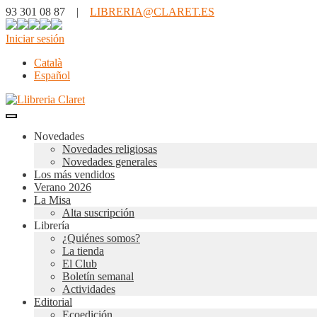
93 301 08 87 |
LIBRERIA@CLARET.ES
Iniciar sesión
Català
Español
Novedades
Novedades religiosas
Novedades generales
Los más vendidos
Verano 2026
La Misa
Alta suscripción
Librería
¿Quiénes somos?
La tienda
El Club
Boletín semanal
Actividades
Editorial
Ecoedición