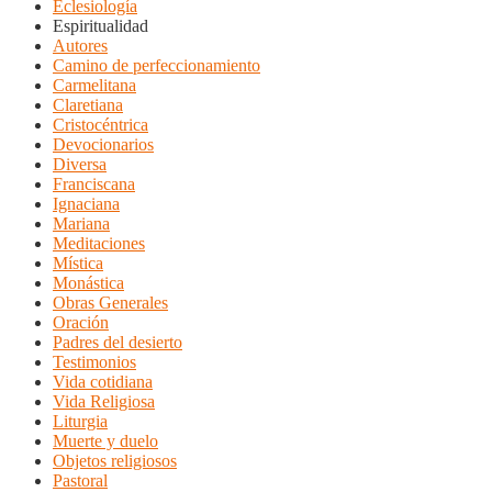
Eclesiología
Espiritualidad
Autores
Camino de perfeccionamiento
Carmelitana
Claretiana
Cristocéntrica
Devocionarios
Diversa
Franciscana
Ignaciana
Mariana
Meditaciones
Mística
Monástica
Obras Generales
Oración
Padres del desierto
Testimonios
Vida cotidiana
Vida Religiosa
Liturgia
Muerte y duelo
Objetos religiosos
Pastoral