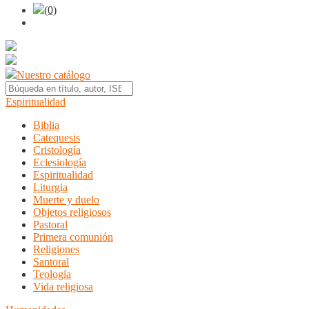
(0)
Nuestro catálogo
Espiritualidad
Biblia
Catequesis
Cristología
Eclesiología
Espiritualidad
Liturgia
Muerte y duelo
Objetos religiosos
Pastoral
Primera comunión
Religiones
Santoral
Teología
Vida religiosa