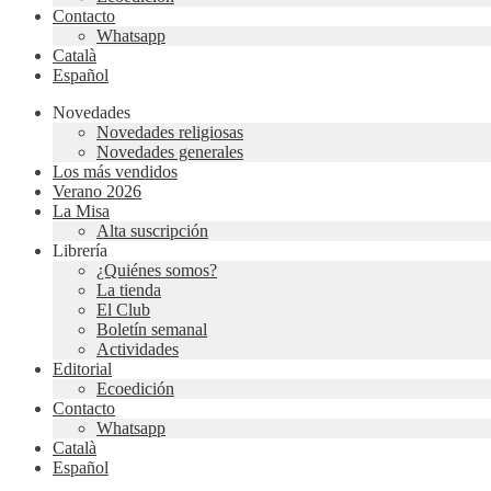
Contacto
Whatsapp
Català
Español
Novedades
Novedades religiosas
Novedades generales
Los más vendidos
Verano 2026
La Misa
Alta suscripción
Librería
¿Quiénes somos?
La tienda
El Club
Boletín semanal
Actividades
Editorial
Ecoedición
Contacto
Whatsapp
Català
Español