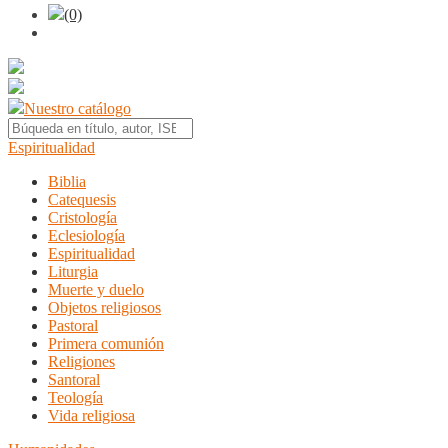
(0)
Nuestro catálogo
Espiritualidad
Biblia
Catequesis
Cristología
Eclesiología
Espiritualidad
Liturgia
Muerte y duelo
Objetos religiosos
Pastoral
Primera comunión
Religiones
Santoral
Teología
Vida religiosa