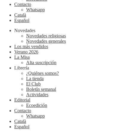
Contacto
Whatsapp
Català
Español
Novedades
Novedades religiosas
Novedades generales
Los más vendidos
Verano 2026
La Misa
Alta suscripción
Librería
¿Quiénes somos?
La tienda
El Club
Boletín semanal
Actividades
Editorial
Ecoedición
Contacto
Whatsapp
Català
Español