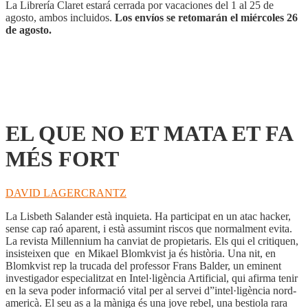
FA
La Librería Claret estará cerrada por vacaciones del 1 al 25 de
MÉS
agosto, ambos incluidos.
Los envíos se retomarán el miércoles 26
FORT
de agosto.
cantidad
EL QUE NO ET MATA ET FA
MÉS FORT
DAVID LAGERCRANTZ
La Lisbeth Salander està inquieta. Ha participat en un atac hacker,
sense cap raó aparent, i està assumint riscos que normalment evita.
La revista Millennium ha canviat de propietaris. Els qui el critiquen,
insisteixen que en Mikael Blomkvist ja és història. Una nit, en
Blomkvist rep la trucada del professor Frans Balder, un eminent
investigador especialitzat en Intel·ligència Artificial, qui afirma tenir
en la seva poder informació vital per al servei d”intel·ligència nord-
americà. El seu as a la màniga és una jove rebel, una bestiola rara