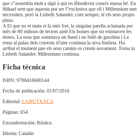
que s”assembla molt a algú a qui en Blomkvist coneix massa bé. En
Mikael sent que aquesta pot ser l”exclusiva que ell i Millennium tant
necessiten, però la Lisbeth Salander, com sempre, té els seus propis
plans.
A El que no et mata et fa més fort, la singular parella aclamada per
més de 80 milions de lectors amb Els homes que no estimaven les
dones, La noia que somniava un llumí i un bidó de gasolina i La
reina al palau dels corrents d?aire continua la seva història. Ha
arribat el moment que els seus camins es creuin novament. Torna la
Lisbeth Salander. Millennium continua.
Ficha técnica
ISBN:
9788416600144
Fecha de publicación:
01/07/2016
Editorial:
LABUTXACA
Páginas:
654
Encuadernación:
Rústica
Idioma:
Catalán