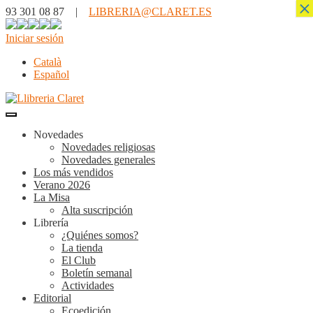
×
93 301 08 87 |
LIBRERIA@CLARET.ES
Iniciar sesión
Català
Español
Novedades
Novedades religiosas
Novedades generales
Los más vendidos
Verano 2026
La Misa
Alta suscripción
Librería
¿Quiénes somos?
La tienda
El Club
Boletín semanal
Actividades
Editorial
Ecoedición