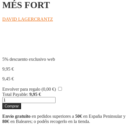
MÉS FORT
DAVID LAGERCRANTZ
Compartir
5% descuento exclusivo web
9,95
€
9,45
€
Envolver para regalo (
0,00
€
)
Total Payable:
9,95
€
EL
QUE
Comprar
NO
ET
Envío gratuito
en pedidos superiores a
50€
en España Peninsular y
MATA
80€
en Baleares; o podéis recogerlo en la tienda.
ET