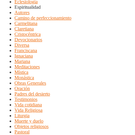
Eclesiología
Espiritualidad
Autores
Camino de perfeccionamiento
Carmelitana
Claretiana
Cristocéntrica
Devocionarios
Diversa
Franciscana
Ignaciana
Mariana
Meditaciones
Mística
Monástica
Obras Generales
Oración
Padres del desierto
Testimonios
Vida cotidiana
Vida Religiosa
Liturgia
Muerte y duelo
Objetos religiosos
Pastoral