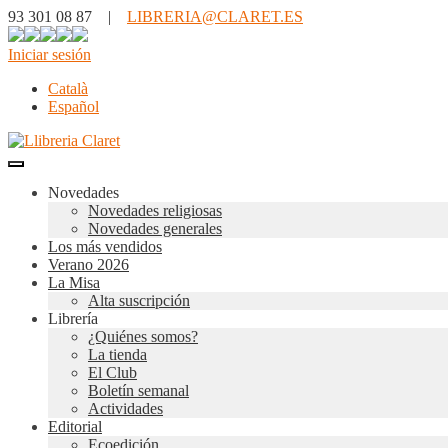
93 301 08 87 |
LIBRERIA@CLARET.ES
Iniciar sesión
Català
Español
Novedades
Novedades religiosas
Novedades generales
Los más vendidos
Verano 2026
La Misa
Alta suscripción
Librería
¿Quiénes somos?
La tienda
El Club
Boletín semanal
Actividades
Editorial
Ecoedición