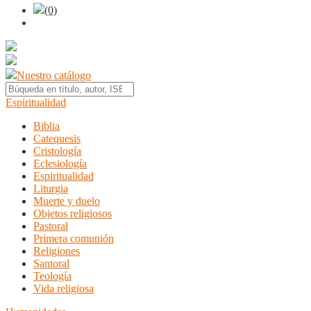
(0)
Nuestro catálogo
Espiritualidad
Biblia
Catequesis
Cristología
Eclesiología
Espiritualidad
Liturgia
Muerte y duelo
Objetos religiosos
Pastoral
Primera comunión
Religiones
Santoral
Teología
Vida religiosa