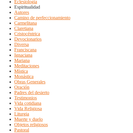
Eclesiología
Espiritualidad
Autores
Camino de perfeccionamiento
Carmelitana
Claretiana
Cristocéntrica
Devocionarios
Diversa
Franciscana
Ignaciana
Mariana
Meditaciones
Mística
Monástica
Obras Generales
Oración
Padres del desierto
Testimonios
Vida cotidiana
Vida Religiosa
Liturgia
Muerte y duelo
Objetos religiosos
Pastoral