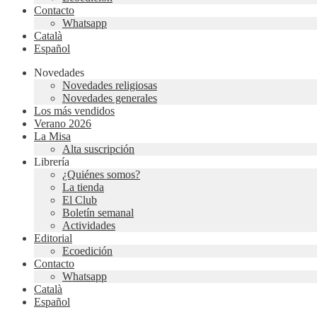
Contacto
Whatsapp
Català
Español
Novedades
Novedades religiosas
Novedades generales
Los más vendidos
Verano 2026
La Misa
Alta suscripción
Librería
¿Quiénes somos?
La tienda
El Club
Boletín semanal
Actividades
Editorial
Ecoedición
Contacto
Whatsapp
Català
Español