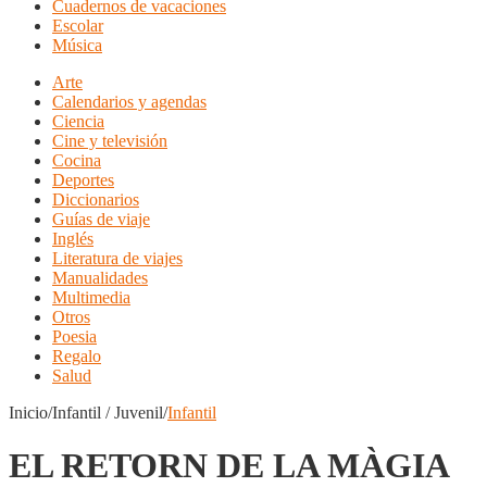
Cuadernos de vacaciones
Escolar
Música
Arte
Calendarios y agendas
Ciencia
Cine y televisión
Cocina
Deportes
Diccionarios
Guías de viaje
Inglés
Literatura de viajes
Manualidades
Multimedia
Otros
Poesia
Regalo
Salud
Inicio/Infantil / Juvenil/
Infantil
EL RETORN DE LA MÀGIA