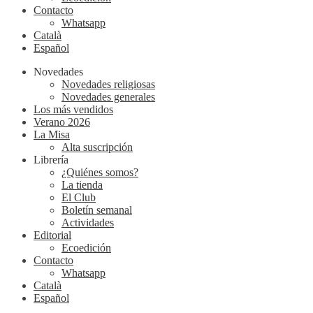
Contacto
Whatsapp
Català
Español
Novedades
Novedades religiosas
Novedades generales
Los más vendidos
Verano 2026
La Misa
Alta suscripción
Librería
¿Quiénes somos?
La tienda
El Club
Boletín semanal
Actividades
Editorial
Ecoedición
Contacto
Whatsapp
Català
Español