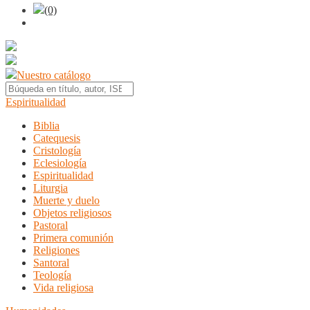
(0)
Nuestro catálogo
Espiritualidad
Biblia
Catequesis
Cristología
Eclesiología
Espiritualidad
Liturgia
Muerte y duelo
Objetos religiosos
Pastoral
Primera comunión
Religiones
Santoral
Teología
Vida religiosa