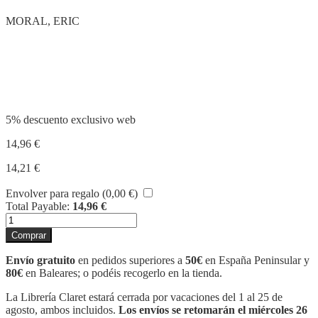
MORAL, ERIC
Compartir
5% descuento exclusivo web
14,96
€
14,21
€
Envolver para regalo (
0,00
€
)
Total Payable:
14,96
€
EL
RETORN
Comprar
DE
LA
Envío gratuito
en pedidos superiores a
50€
en España Peninsular y
MÀGIA
80€
en Baleares; o podéis recogerlo en la tienda.
cantidad
La Librería Claret estará cerrada por vacaciones del 1 al 25 de
agosto, ambos incluidos.
Los envíos se retomarán el miércoles 26