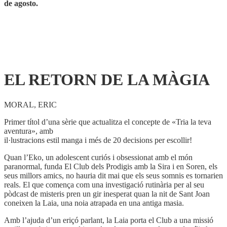
de agosto.
EL RETORN DE LA MÀGIA
MORAL, ERIC
Primer títol d’una sèrie que actualitza el concepte de «Tria la teva
aventura», amb
il·lustracions estil manga i més de 20 decisions per escollir!
Quan l’Eko, un adolescent curiós i obsessionat amb el món
paranormal, funda El Club dels Prodigis amb la Sira i en Soren, els
seus millors amics, no hauria dit mai que els seus somnis es tornarien
reals. El que comença com una investigació rutinària per al seu
pòdcast de misteris pren un gir inesperat quan la nit de Sant Joan
coneixen la Laia, una noia atrapada en una antiga masia.
Amb l’ajuda d’un eriçó parlant, la Laia porta el Club a una missió