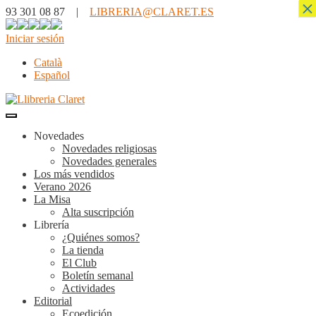
×
93 301 08 87 |
LIBRERIA@CLARET.ES
Iniciar sesión
Català
Español
Novedades
Novedades religiosas
Novedades generales
Los más vendidos
Verano 2026
La Misa
Alta suscripción
Librería
¿Quiénes somos?
La tienda
El Club
Boletín semanal
Actividades
Editorial
Ecoedición