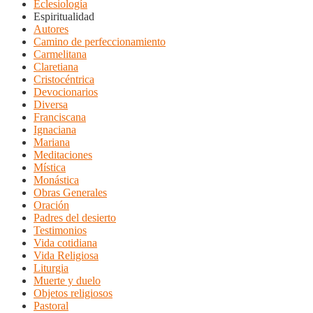
Eclesiología
Espiritualidad
Autores
Camino de perfeccionamiento
Carmelitana
Claretiana
Cristocéntrica
Devocionarios
Diversa
Franciscana
Ignaciana
Mariana
Meditaciones
Mística
Monástica
Obras Generales
Oración
Padres del desierto
Testimonios
Vida cotidiana
Vida Religiosa
Liturgia
Muerte y duelo
Objetos religiosos
Pastoral