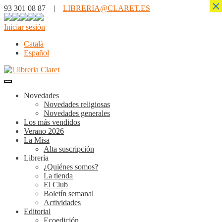
×
93 301 08 87 |
LIBRERIA@CLARET.ES
Iniciar sesión
Català
Español
Novedades
Novedades religiosas
Novedades generales
Los más vendidos
Verano 2026
La Misa
Alta suscripción
Librería
¿Quiénes somos?
La tienda
El Club
Boletín semanal
Actividades
Editorial
Ecoedición