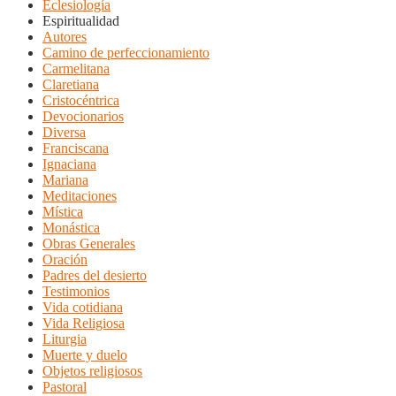
Eclesiología
Espiritualidad
Autores
Camino de perfeccionamiento
Carmelitana
Claretiana
Cristocéntrica
Devocionarios
Diversa
Franciscana
Ignaciana
Mariana
Meditaciones
Mística
Monástica
Obras Generales
Oración
Padres del desierto
Testimonios
Vida cotidiana
Vida Religiosa
Liturgia
Muerte y duelo
Objetos religiosos
Pastoral