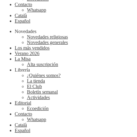
Contacto
Whatsapp
Català
Español
Novedades
Novedades religiosas
Novedades generales
Los más vendidos
Verano 2026
La Misa
Alta suscripción
Librería
¿Quiénes somos?
La tienda
El Club
Boletín semanal
Actividades
Editorial
Ecoedición
Contacto
Whatsapp
Català
Español