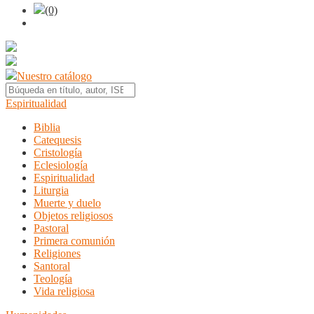
(0)
Nuestro catálogo
Espiritualidad
Biblia
Catequesis
Cristología
Eclesiología
Espiritualidad
Liturgia
Muerte y duelo
Objetos religiosos
Pastoral
Primera comunión
Religiones
Santoral
Teología
Vida religiosa