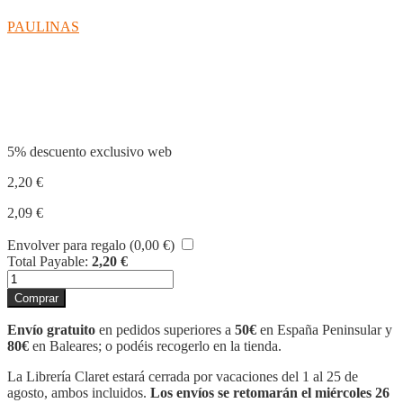
PAULINAS
Compartir
5% descuento exclusivo web
2,20
€
2,09
€
Envolver para regalo (
0,00
€
)
Total Payable:
2,20
€
EL
ROSARI
Comprar
PER
A
Envío gratuito
en pedidos superiores a
50€
en España Peninsular y
NENS
80€
en Baleares; o podéis recogerlo en la tienda.
cantidad
La Librería Claret estará cerrada por vacaciones del 1 al 25 de
agosto, ambos incluidos.
Los envíos se retomarán el miércoles 26