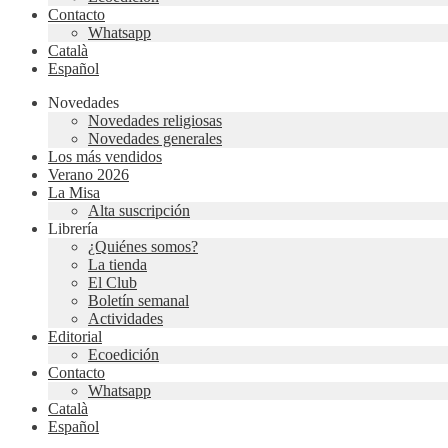
Contacto
Whatsapp
Català
Español
Novedades
Novedades religiosas
Novedades generales
Los más vendidos
Verano 2026
La Misa
Alta suscripción
Librería
¿Quiénes somos?
La tienda
El Club
Boletín semanal
Actividades
Editorial
Ecoedición
Contacto
Whatsapp
Català
Español