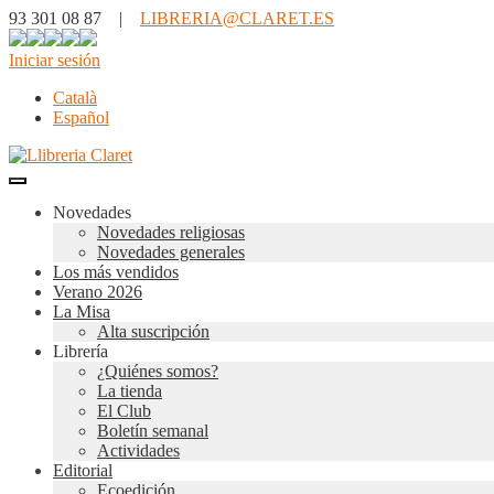
93 301 08 87 |
LIBRERIA@CLARET.ES
Iniciar sesión
Català
Español
Novedades
Novedades religiosas
Novedades generales
Los más vendidos
Verano 2026
La Misa
Alta suscripción
Librería
¿Quiénes somos?
La tienda
El Club
Boletín semanal
Actividades
Editorial
Ecoedición