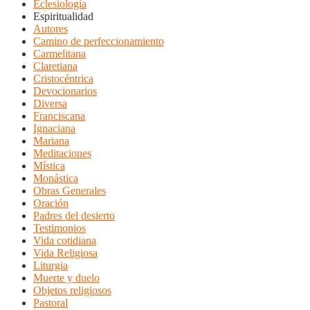
Eclesiología
Espiritualidad
Autores
Camino de perfeccionamiento
Carmelitana
Claretiana
Cristocéntrica
Devocionarios
Diversa
Franciscana
Ignaciana
Mariana
Meditaciones
Mística
Monástica
Obras Generales
Oración
Padres del desierto
Testimonios
Vida cotidiana
Vida Religiosa
Liturgia
Muerte y duelo
Objetos religiosos
Pastoral