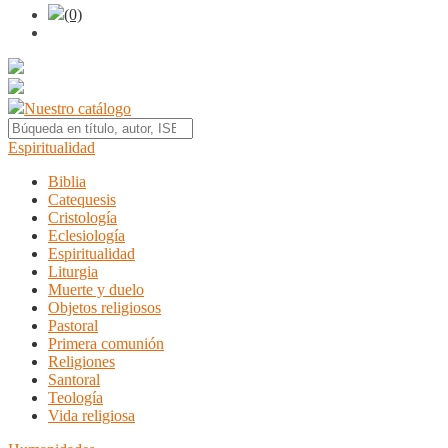
(0)
Nuestro catálogo
Espiritualidad
Biblia
Catequesis
Cristología
Eclesiología
Espiritualidad
Liturgia
Muerte y duelo
Objetos religiosos
Pastoral
Primera comunión
Religiones
Santoral
Teología
Vida religiosa