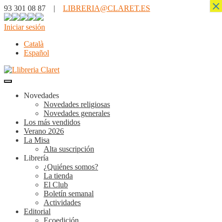
×
93 301 08 87 |
LIBRERIA@CLARET.ES
Iniciar sesión
Català
Español
Novedades
Novedades religiosas
Novedades generales
Los más vendidos
Verano 2026
La Misa
Alta suscripción
Librería
¿Quiénes somos?
La tienda
El Club
Boletín semanal
Actividades
Editorial
Ecoedición