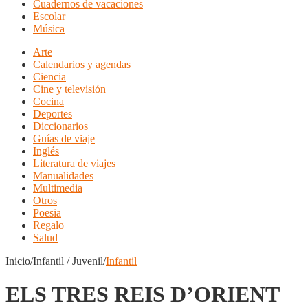
Cuadernos de vacaciones
Escolar
Música
Arte
Calendarios y agendas
Ciencia
Cine y televisión
Cocina
Deportes
Diccionarios
Guías de viaje
Inglés
Literatura de viajes
Manualidades
Multimedia
Otros
Poesia
Regalo
Salud
Inicio/Infantil / Juvenil/
Infantil
ELS TRES REIS D’ORIENT