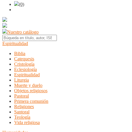
(0)
Nuestro catálogo
Espiritualidad
Biblia
Catequesis
Cristología
Eclesiología
Espiritualidad
Liturgia
Muerte y duelo
Objetos religiosos
Pastoral
Primera comunión
Religiones
Santoral
Teología
Vida religiosa