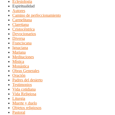
Eclesiología
Espiritualidad
Autores
Camino de perfeccionamiento
Carmelitana
Claretiana
Cristocéntrica
Devocionarios
Diversa
Franciscana
Ignaciana
Mariana
Meditaciones
Mística
Monástica
Obras Generales
Oración
Padres del desierto
Testimonios
Vida cotidiana
Vida Religiosa
Liturgia
Muerte y duelo
Objetos religiosos
Pastoral