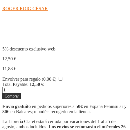
ROGER ROIG CÉSAR
Compartir
5% descuento exclusivo web
12,50
€
11,88
€
Envolver para regalo (
0,00
€
)
Total Payable:
12,50
€
ELS
TRES
Comprar
REIS
D'ORIENT
Envío gratuito
en pedidos superiores a
50€
en España Peninsular y
cantidad
80€
en Baleares; o podéis recogerlo en la tienda.
La Librería Claret estará cerrada por vacaciones del 1 al 25 de
agosto, ambos incluidos.
Los envíos se retomarán el miércoles 26