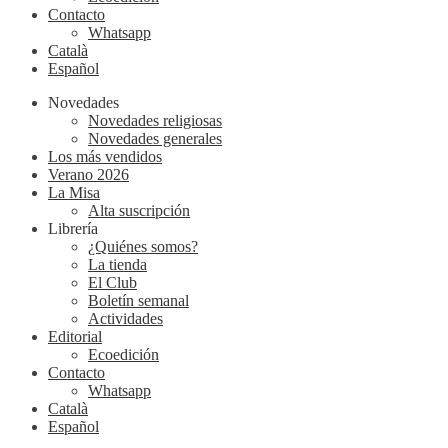
Contacto
Whatsapp
Català
Español
Novedades
Novedades religiosas
Novedades generales
Los más vendidos
Verano 2026
La Misa
Alta suscripción
Librería
¿Quiénes somos?
La tienda
El Club
Boletín semanal
Actividades
Editorial
Ecoedición
Contacto
Whatsapp
Català
Español