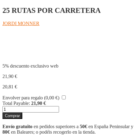
25 RUTAS POR CARRETERA
JORDI MONNER
Compartir
5% descuento exclusivo web
21,90
€
20,81
€
Envolver para regalo (
0,00
€
)
Total Payable:
21,90
€
EN
RUTA
Comprar
POR
CATALUÑA
Envío gratuito
en pedidos superiores a
50€
en España Peninsular y
2
80€
en Baleares; o podéis recogerlo en la tienda.
cantidad