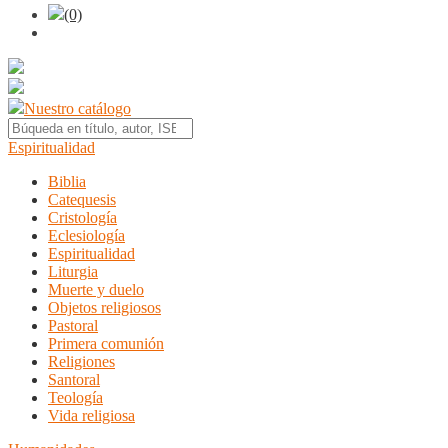
(0)
Nuestro catálogo
Espiritualidad
Biblia
Catequesis
Cristología
Eclesiología
Espiritualidad
Liturgia
Muerte y duelo
Objetos religiosos
Pastoral
Primera comunión
Religiones
Santoral
Teología
Vida religiosa