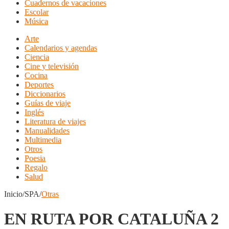
Cuadernos de vacaciones
Escolar
Música
Arte
Calendarios y agendas
Ciencia
Cine y televisión
Cocina
Deportes
Diccionarios
Guías de viaje
Inglés
Literatura de viajes
Manualidades
Multimedia
Otros
Poesia
Regalo
Salud
Inicio/SPA/
Otras
EN RUTA POR CATALUÑA 2