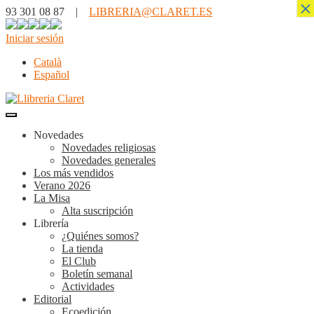
×
93 301 08 87 |
LIBRERIA@CLARET.ES
Iniciar sesión
Català
Español
Novedades
Novedades religiosas
Novedades generales
Los más vendidos
Verano 2026
La Misa
Alta suscripción
Librería
¿Quiénes somos?
La tienda
El Club
Boletín semanal
Actividades
Editorial
Ecoedición