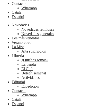
Contacto
Whatsapp
Català
Español
Novedades
Novedades religiosas
Novedades generales
Los más vendidos
Verano 2026
La Misa
Alta suscripción
Librería
¿Quiénes somos?
La tienda
El Club
Boletín semanal
Actividades
Editorial
Ecoedición
Contacto
Whatsapp
Català
Español