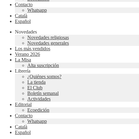
Contacto
Whatsapp
Català
Español
Novedades
Novedades religiosas
Novedades generales
Los más vendidos
Verano 2026
La Misa
Alta suscripción
Librería
¿Quiénes somos?
La tienda
El Club
Boletín semanal
Actividades
Editorial
Ecoedición
Contacto
Whatsapp
Català
Español