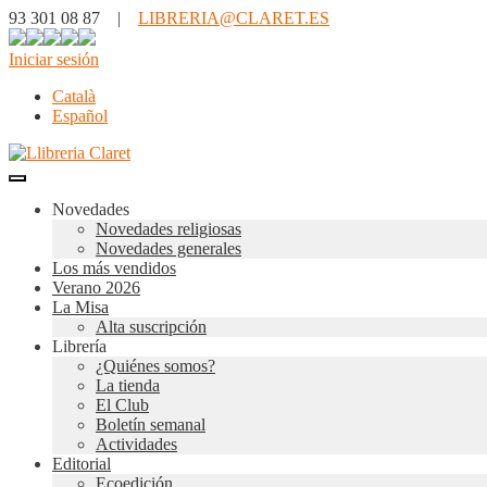
93 301 08 87 |
LIBRERIA@CLARET.ES
Iniciar sesión
Català
Español
Novedades
Novedades religiosas
Novedades generales
Los más vendidos
Verano 2026
La Misa
Alta suscripción
Librería
¿Quiénes somos?
La tienda
El Club
Boletín semanal
Actividades
Editorial
Ecoedición