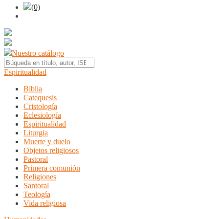
(0)
Nuestro catálogo
Espiritualidad
Biblia
Catequesis
Cristología
Eclesiología
Espiritualidad
Liturgia
Muerte y duelo
Objetos religiosos
Pastoral
Primera comunión
Religiones
Santoral
Teología
Vida religiosa