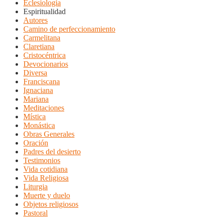
Eclesiología
Espiritualidad
Autores
Camino de perfeccionamiento
Carmelitana
Claretiana
Cristocéntrica
Devocionarios
Diversa
Franciscana
Ignaciana
Mariana
Meditaciones
Mística
Monástica
Obras Generales
Oración
Padres del desierto
Testimonios
Vida cotidiana
Vida Religiosa
Liturgia
Muerte y duelo
Objetos religiosos
Pastoral