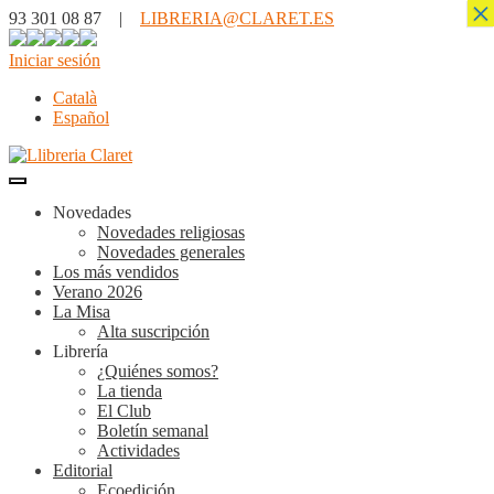
×
93 301 08 87 |
LIBRERIA@CLARET.ES
Iniciar sesión
Català
Español
Novedades
Novedades religiosas
Novedades generales
Los más vendidos
Verano 2026
La Misa
Alta suscripción
Librería
¿Quiénes somos?
La tienda
El Club
Boletín semanal
Actividades
Editorial
Ecoedición