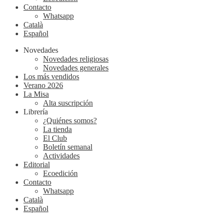
Contacto
Whatsapp
Català
Español
Novedades
Novedades religiosas
Novedades generales
Los más vendidos
Verano 2026
La Misa
Alta suscripción
Librería
¿Quiénes somos?
La tienda
El Club
Boletín semanal
Actividades
Editorial
Ecoedición
Contacto
Whatsapp
Català
Español