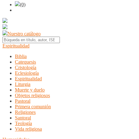
(0)
Nuestro catálogo
Espiritualidad
Biblia
Catequesis
Cristología
Eclesiología
Espiritualidad
Liturgia
Muerte y duelo
Objetos religiosos
Pastoral
Primera comunión
Religiones
Santoral
Teología
Vida religiosa