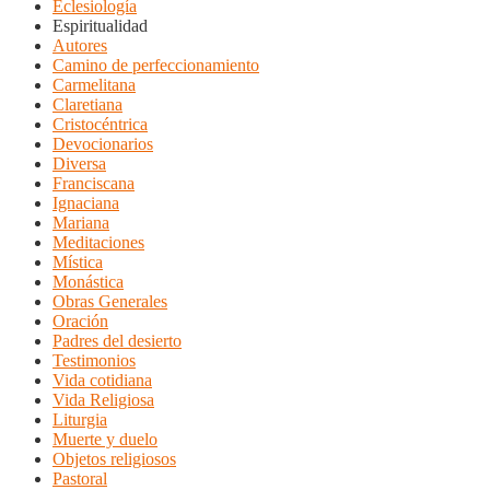
Eclesiología
Espiritualidad
Autores
Camino de perfeccionamiento
Carmelitana
Claretiana
Cristocéntrica
Devocionarios
Diversa
Franciscana
Ignaciana
Mariana
Meditaciones
Mística
Monástica
Obras Generales
Oración
Padres del desierto
Testimonios
Vida cotidiana
Vida Religiosa
Liturgia
Muerte y duelo
Objetos religiosos
Pastoral