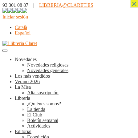
×
93 301 08 87 |
LIBRERIA@CLARET.ES
Iniciar sesión
Català
Español
Novedades
Novedades religiosas
Novedades generales
Los más vendidos
Verano 2026
La Misa
Alta suscripción
Librería
¿Quiénes somos?
La tienda
El Club
Boletín semanal
Actividades
Editorial
Ecoedición