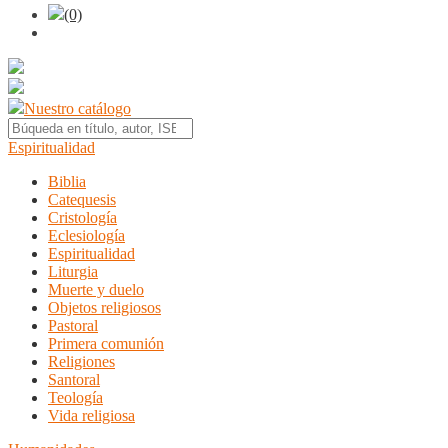
(0)
Nuestro catálogo
Espiritualidad
Biblia
Catequesis
Cristología
Eclesiología
Espiritualidad
Liturgia
Muerte y duelo
Objetos religiosos
Pastoral
Primera comunión
Religiones
Santoral
Teología
Vida religiosa