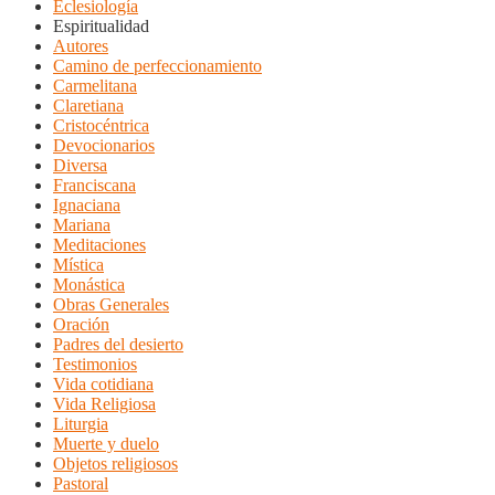
Eclesiología
Espiritualidad
Autores
Camino de perfeccionamiento
Carmelitana
Claretiana
Cristocéntrica
Devocionarios
Diversa
Franciscana
Ignaciana
Mariana
Meditaciones
Mística
Monástica
Obras Generales
Oración
Padres del desierto
Testimonios
Vida cotidiana
Vida Religiosa
Liturgia
Muerte y duelo
Objetos religiosos
Pastoral