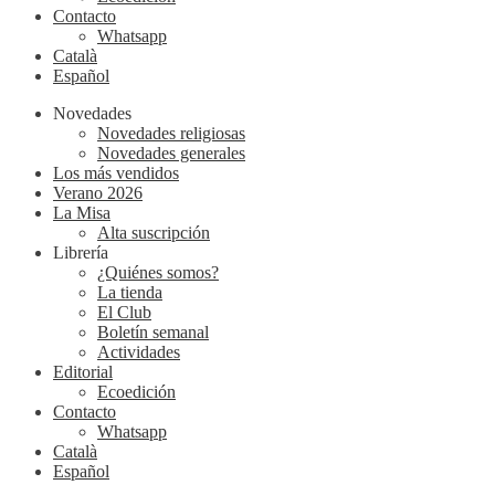
Contacto
Whatsapp
Català
Español
Novedades
Novedades religiosas
Novedades generales
Los más vendidos
Verano 2026
La Misa
Alta suscripción
Librería
¿Quiénes somos?
La tienda
El Club
Boletín semanal
Actividades
Editorial
Ecoedición
Contacto
Whatsapp
Català
Español