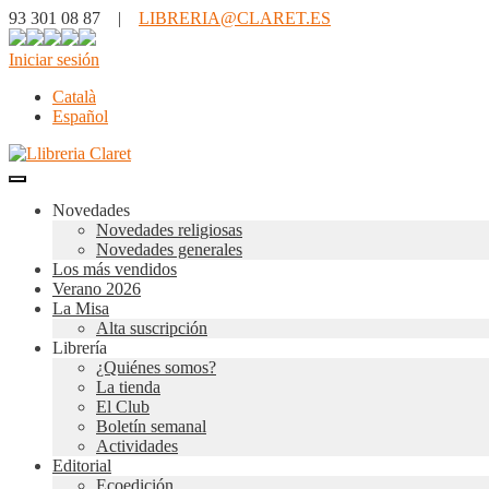
93 301 08 87 |
LIBRERIA@CLARET.ES
Iniciar sesión
Català
Español
Novedades
Novedades religiosas
Novedades generales
Los más vendidos
Verano 2026
La Misa
Alta suscripción
Librería
¿Quiénes somos?
La tienda
El Club
Boletín semanal
Actividades
Editorial
Ecoedición