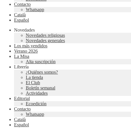
Contacto
Whatsapp
Català
Español
Novedades
Novedades religiosas
Novedades generales
Los más vendidos
Verano 2026
La Misa
Alta suscripción
Librería
¿Quiénes somos?
La tienda
El Club
Boletín semanal
Actividades
Editorial
Ecoedición
Contacto
Whatsapp
Català
Español