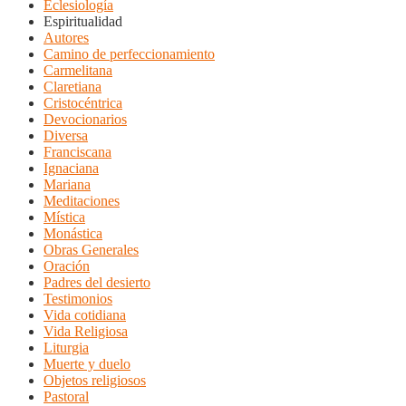
Eclesiología
Espiritualidad
Autores
Camino de perfeccionamiento
Carmelitana
Claretiana
Cristocéntrica
Devocionarios
Diversa
Franciscana
Ignaciana
Mariana
Meditaciones
Mística
Monástica
Obras Generales
Oración
Padres del desierto
Testimonios
Vida cotidiana
Vida Religiosa
Liturgia
Muerte y duelo
Objetos religiosos
Pastoral