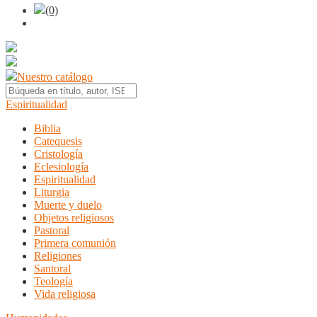
(0)
Nuestro catálogo
Espiritualidad
Biblia
Catequesis
Cristología
Eclesiología
Espiritualidad
Liturgia
Muerte y duelo
Objetos religiosos
Pastoral
Primera comunión
Religiones
Santoral
Teología
Vida religiosa