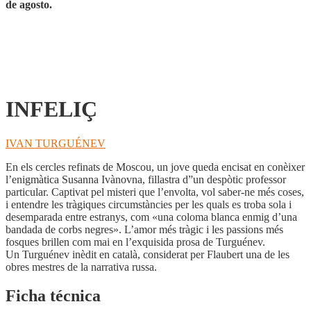
de agosto.
INFELIÇ
IVAN TURGUÉNEV
En els cercles refinats de Moscou, un jove queda encisat en conèixer
l’enigmàtica Susanna Ivànovna, fillastra d”un despòtic professor
particular. Captivat pel misteri que l’envolta, vol saber-ne més coses,
i entendre les tràgiques circumstàncies per les quals es troba sola i
desemparada entre estranys, com «una coloma blanca enmig d’una
bandada de corbs negres». L’amor més tràgic i les passions més
fosques brillen com mai en l’exquisida prosa de Turguénev.
Un Turguénev inèdit en català, considerat per Flaubert una de les
obres mestres de la narrativa russa.
Ficha técnica