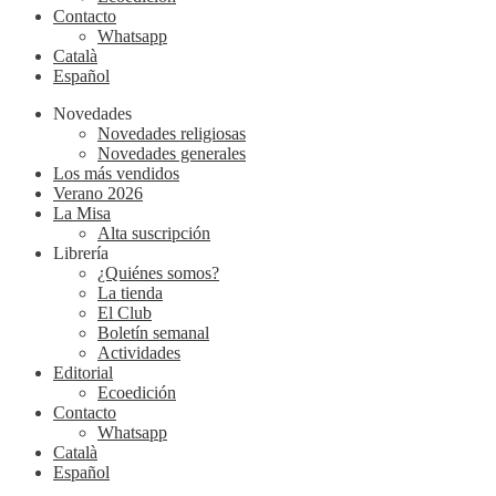
Contacto
Whatsapp
Català
Español
Novedades
Novedades religiosas
Novedades generales
Los más vendidos
Verano 2026
La Misa
Alta suscripción
Librería
¿Quiénes somos?
La tienda
El Club
Boletín semanal
Actividades
Editorial
Ecoedición
Contacto
Whatsapp
Català
Español