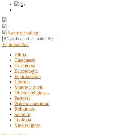
(0)
Nuestro catálogo
Espiritualidad
Biblia
Catequesis
Cristología
Eclesiología
Espiritualidad
Liturgia
Muerte y duelo
Objetos religiosos
Pastoral
Primera comunión
Religiones
Santoral
Teología
Vida religiosa