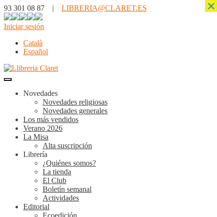
×
93 301 08 87 |
LIBRERIA@CLARET.ES
Iniciar sesión
Català
Español
Novedades
Novedades religiosas
Novedades generales
Los más vendidos
Verano 2026
La Misa
Alta suscripción
Librería
¿Quiénes somos?
La tienda
El Club
Boletín semanal
Actividades
Editorial
Ecoedición