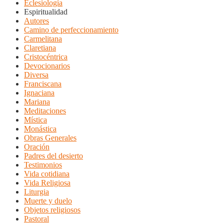
Eclesiología
Espiritualidad
Autores
Camino de perfeccionamiento
Carmelitana
Claretiana
Cristocéntrica
Devocionarios
Diversa
Franciscana
Ignaciana
Mariana
Meditaciones
Mística
Monástica
Obras Generales
Oración
Padres del desierto
Testimonios
Vida cotidiana
Vida Religiosa
Liturgia
Muerte y duelo
Objetos religiosos
Pastoral