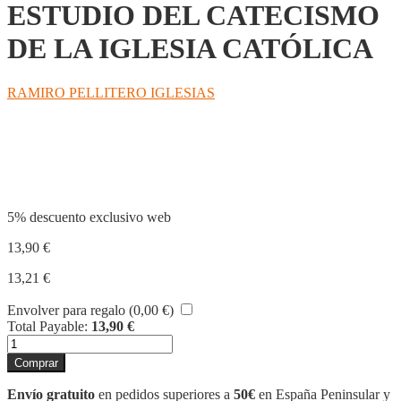
ESTUDIO DEL CATECISMO
DE LA IGLESIA CATÓLICA
RAMIRO PELLITERO IGLESIAS
Compartir
5% descuento exclusivo web
13,90
€
13,21
€
Envolver para regalo (
0,00
€
)
Total Payable:
13,90
€
INTRODUCCIÓN
AL
Comprar
ESTUDIO
DEL
Envío gratuito
en pedidos superiores a
50€
en España Peninsular y