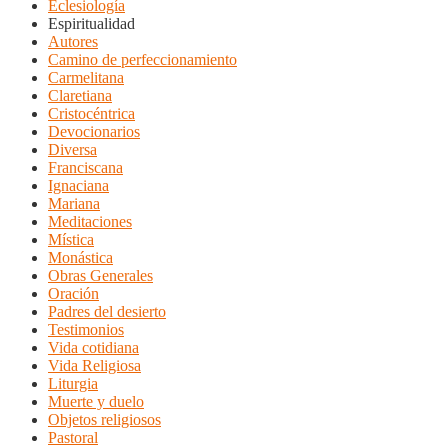
Eclesiología
Espiritualidad
Autores
Camino de perfeccionamiento
Carmelitana
Claretiana
Cristocéntrica
Devocionarios
Diversa
Franciscana
Ignaciana
Mariana
Meditaciones
Mística
Monástica
Obras Generales
Oración
Padres del desierto
Testimonios
Vida cotidiana
Vida Religiosa
Liturgia
Muerte y duelo
Objetos religiosos
Pastoral