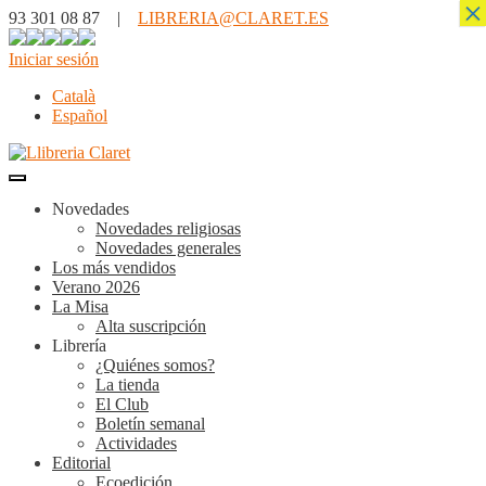
×
93 301 08 87 |
LIBRERIA@CLARET.ES
Iniciar sesión
Català
Español
Novedades
Novedades religiosas
Novedades generales
Los más vendidos
Verano 2026
La Misa
Alta suscripción
Librería
¿Quiénes somos?
La tienda
El Club
Boletín semanal
Actividades
Editorial
Ecoedición