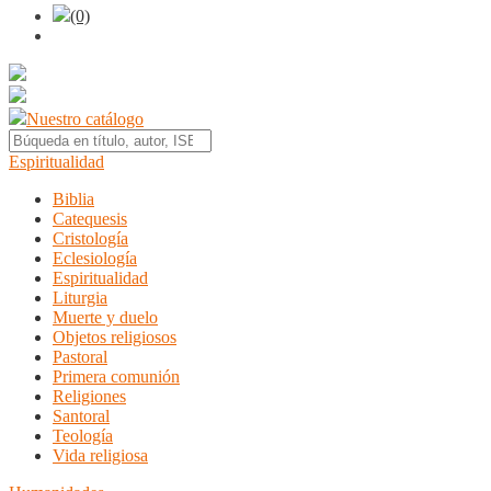
(0)
Nuestro catálogo
Espiritualidad
Biblia
Catequesis
Cristología
Eclesiología
Espiritualidad
Liturgia
Muerte y duelo
Objetos religiosos
Pastoral
Primera comunión
Religiones
Santoral
Teología
Vida religiosa