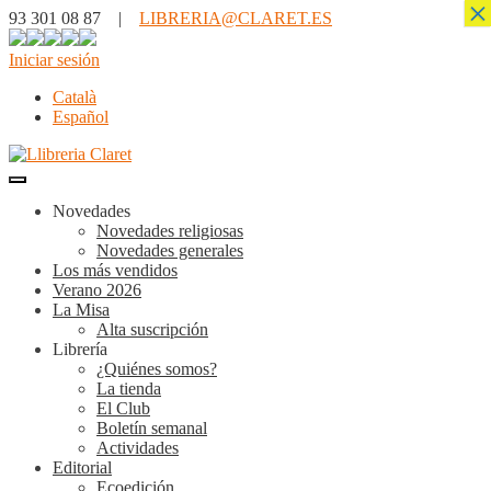
×
93 301 08 87 |
LIBRERIA@CLARET.ES
Iniciar sesión
Català
Español
Novedades
Novedades religiosas
Novedades generales
Los más vendidos
Verano 2026
La Misa
Alta suscripción
Librería
¿Quiénes somos?
La tienda
El Club
Boletín semanal
Actividades
Editorial
Ecoedición