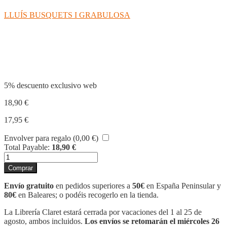
LLUÍS BUSQUETS I GRABULOSA
Compartir
5% descuento exclusivo web
18,90
€
17,95
€
Envolver para regalo (
0,00
€
)
Total Payable:
18,90
€
JESÚS
ERA
Comprar
UN
HERETGE
Envío gratuito
en pedidos superiores a
50€
en España Peninsular y
cantidad
80€
en Baleares; o podéis recogerlo en la tienda.
La Librería Claret estará cerrada por vacaciones del 1 al 25 de
agosto, ambos incluidos.
Los envíos se retomarán el miércoles 26