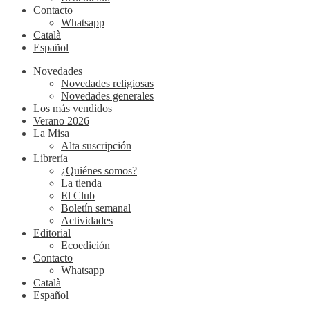
Contacto
Whatsapp
Català
Español
Novedades
Novedades religiosas
Novedades generales
Los más vendidos
Verano 2026
La Misa
Alta suscripción
Librería
¿Quiénes somos?
La tienda
El Club
Boletín semanal
Actividades
Editorial
Ecoedición
Contacto
Whatsapp
Català
Español