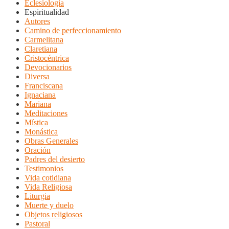
Eclesiología
Espiritualidad
Autores
Camino de perfeccionamiento
Carmelitana
Claretiana
Cristocéntrica
Devocionarios
Diversa
Franciscana
Ignaciana
Mariana
Meditaciones
Mística
Monástica
Obras Generales
Oración
Padres del desierto
Testimonios
Vida cotidiana
Vida Religiosa
Liturgia
Muerte y duelo
Objetos religiosos
Pastoral