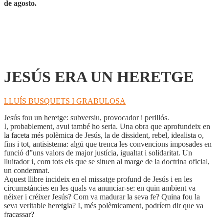
de agosto.
JESÚS ERA UN HERETGE
LLUÍS BUSQUETS I GRABULOSA
Jesús fou un heretge: subversiu, provocador i perillós.
I, probablement, avui també ho seria. Una obra que aprofundeix en
la faceta més polèmica de Jesús, la de dissident, rebel, idealista o,
fins i tot, antisistema: algú que trenca les convencions imposades en
funció d”uns valors de major justícia, igualtat i solidaritat. Un
lluitador i, com tots els que se situen al marge de la doctrina oficial,
un condemnat.
Aquest llibre incideix en el missatge profund de Jesús i en les
circumstàncies en les quals va anunciar-se: en quin ambient va
néixer i créixer Jesús? Com va madurar la seva fe? Quina fou la
seva veritable heretgia? I, més polèmicament, podríem dir que va
fracassar?