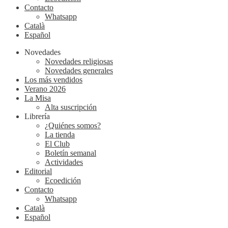
Contacto
Whatsapp
Català
Español
Novedades
Novedades religiosas
Novedades generales
Los más vendidos
Verano 2026
La Misa
Alta suscripción
Librería
¿Quiénes somos?
La tienda
El Club
Boletín semanal
Actividades
Editorial
Ecoedición
Contacto
Whatsapp
Català
Español