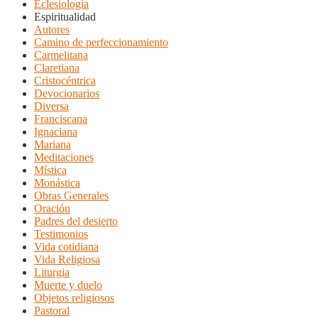
Eclesiología
Espiritualidad
Autores
Camino de perfeccionamiento
Carmelitana
Claretiana
Cristocéntrica
Devocionarios
Diversa
Franciscana
Ignaciana
Mariana
Meditaciones
Mística
Monástica
Obras Generales
Oración
Padres del desierto
Testimonios
Vida cotidiana
Vida Religiosa
Liturgia
Muerte y duelo
Objetos religiosos
Pastoral