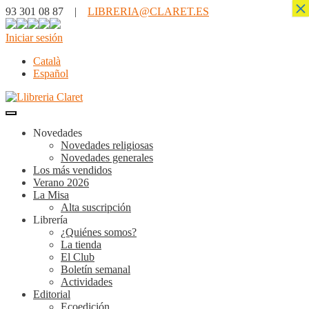
×
93 301 08 87 |
LIBRERIA@CLARET.ES
Iniciar sesión
Català
Español
Novedades
Novedades religiosas
Novedades generales
Los más vendidos
Verano 2026
La Misa
Alta suscripción
Librería
¿Quiénes somos?
La tienda
El Club
Boletín semanal
Actividades
Editorial
Ecoedición