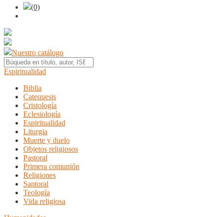
(0)
Nuestro catálogo
Espiritualidad
Biblia
Catequesis
Cristología
Eclesiología
Espiritualidad
Liturgia
Muerte y duelo
Objetos religiosos
Pastoral
Primera comunión
Religiones
Santoral
Teología
Vida religiosa