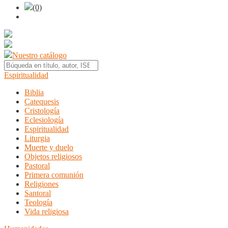
(0)
Nuestro catálogo
Espiritualidad
Biblia
Catequesis
Cristología
Eclesiología
Espiritualidad
Liturgia
Muerte y duelo
Objetos religiosos
Pastoral
Primera comunión
Religiones
Santoral
Teología
Vida religiosa