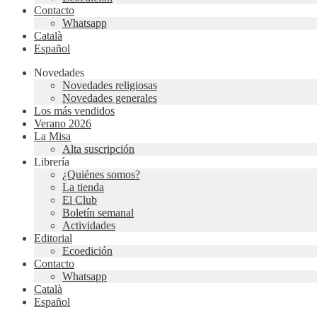
Contacto
Whatsapp
Català
Español
Novedades
Novedades religiosas
Novedades generales
Los más vendidos
Verano 2026
La Misa
Alta suscripción
Librería
¿Quiénes somos?
La tienda
El Club
Boletín semanal
Actividades
Editorial
Ecoedición
Contacto
Whatsapp
Català
Español