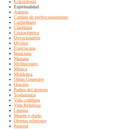
Eclesiología
Espiritualidad
Autores
Camino de perfeccionamiento
Carmelitana
Claretiana
Cristocéntrica
Devocionarios
Diversa
Franciscana
Ignaciana
Mariana
Meditaciones
Mística
Monástica
Obras Generales
Oración
Padres del desierto
Testimonios
Vida cotidiana
Vida Religiosa
Liturgia
Muerte y duelo
Objetos religiosos
Pastoral