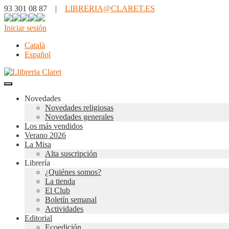
93 301 08 87 |
LIBRERIA@CLARET.ES
Iniciar sesión
Català
Español
Novedades
Novedades religiosas
Novedades generales
Los más vendidos
Verano 2026
La Misa
Alta suscripción
Librería
¿Quiénes somos?
La tienda
El Club
Boletín semanal
Actividades
Editorial
Ecoedición