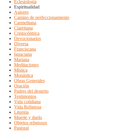
Eclesiología
Espiritualidad
Autores
Camino de perfeccionamiento
Carmelitana
Claretiana
Cristocéntrica
Devocionarios
Diversa
Franciscana
Ignaciana
Mariana
Meditaciones
Mística
Monástica
Obras Generales
Oración
Padres del desierto
Testimonios
Vida cotidiana
Vida Religiosa
Liturgia
Muerte y duelo
Objetos religiosos
Pastoral