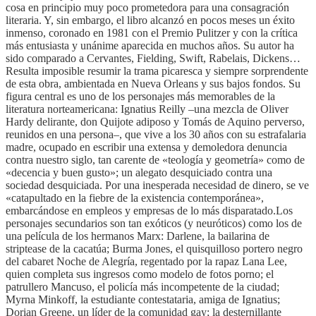
cosa en principio muy poco prometedora para una consagración
literaria. Y, sin embargo, el libro alcanzó en pocos meses un éxito
inmenso, coronado en 1981 con el Premio Pulitzer y con la crítica
más entusiasta y unánime aparecida en muchos años. Su autor ha
sido comparado a Cervantes, Fielding, Swift, Rabelais, Dickens…
Resulta imposible resumir la trama picaresca y siempre sorprendente
de esta obra, ambientada en Nueva Orleans y sus bajos fondos. Su
figura central es uno de los personajes más memorables de la
literatura norteamericana: Ignatius Reilly –una mezcla de Oliver
Hardy delirante, don Quijote adiposo y Tomás de Aquino perverso,
reunidos en una persona–, que vive a los 30 años con su estrafalaria
madre, ocupado en escribir una extensa y demoledora denuncia
contra nuestro siglo, tan carente de «teología y geometría» como de
«decencia y buen gusto»; un alegato desquiciado contra una
sociedad desquiciada. Por una inesperada necesidad de dinero, se ve
«catapultado en la fiebre de la existencia contemporánea»,
embarcándose en empleos y empresas de lo más disparatado.Los
personajes secundarios son tan exóticos (y neuróticos) como los de
una película de los hermanos Marx: Darlene, la bailarina de
striptease de la cacatúa; Burma Jones, el quisquilloso portero negro
del cabaret Noche de Alegría, regentado por la rapaz Lana Lee,
quien completa sus ingresos como modelo de fotos porno; el
patrullero Mancuso, el policía más incompetente de la ciudad;
Myrna Minkoff, la estudiante contestataria, amiga de Ignatius;
Dorian Greene, un líder de la comunidad gay; la desternillante