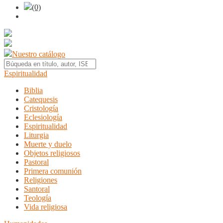
(0)
Nuestro catálogo
Espiritualidad
Biblia
Catequesis
Cristología
Eclesiología
Espiritualidad
Liturgia
Muerte y duelo
Objetos religiosos
Pastoral
Primera comunión
Religiones
Santoral
Teología
Vida religiosa