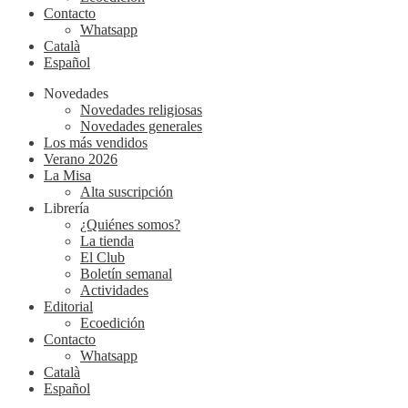
Contacto
Whatsapp
Català
Español
Novedades
Novedades religiosas
Novedades generales
Los más vendidos
Verano 2026
La Misa
Alta suscripción
Librería
¿Quiénes somos?
La tienda
El Club
Boletín semanal
Actividades
Editorial
Ecoedición
Contacto
Whatsapp
Català
Español