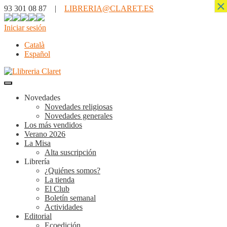
×
93 301 08 87 |
LIBRERIA@CLARET.ES
Iniciar sesión
Català
Español
Novedades
Novedades religiosas
Novedades generales
Los más vendidos
Verano 2026
La Misa
Alta suscripción
Librería
¿Quiénes somos?
La tienda
El Club
Boletín semanal
Actividades
Editorial
Ecoedición