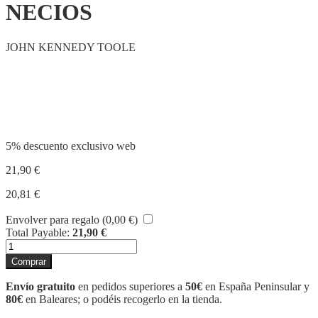
NECIOS
JOHN KENNEDY TOOLE
Compartir
5% descuento exclusivo web
21,90
€
20,81
€
Envolver para regalo (
0,00
€
)
Total Payable:
21,90
€
LA
CONJURA
Comprar
DE
LOS
Envío gratuito
en pedidos superiores a
50€
en España Peninsular y
NECIOS
80€
en Baleares; o podéis recogerlo en la tienda.
cantidad