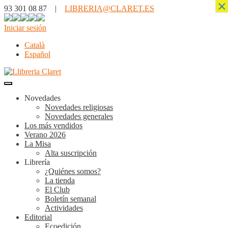
×
93 301 08 87 |
LIBRERIA@CLARET.ES
Iniciar sesión
Català
Español
Novedades
Novedades religiosas
Novedades generales
Los más vendidos
Verano 2026
La Misa
Alta suscripción
Librería
¿Quiénes somos?
La tienda
El Club
Boletín semanal
Actividades
Editorial
Ecoedición