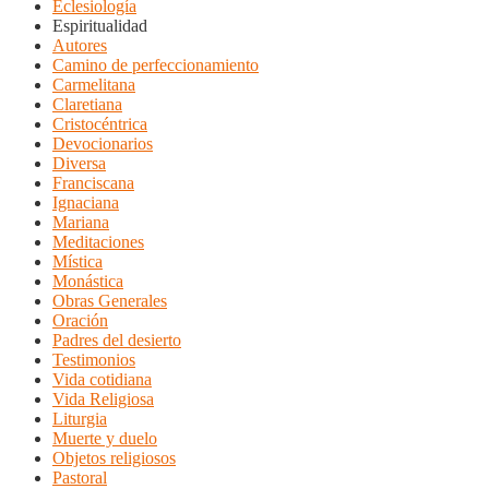
Eclesiología
Espiritualidad
Autores
Camino de perfeccionamiento
Carmelitana
Claretiana
Cristocéntrica
Devocionarios
Diversa
Franciscana
Ignaciana
Mariana
Meditaciones
Mística
Monástica
Obras Generales
Oración
Padres del desierto
Testimonios
Vida cotidiana
Vida Religiosa
Liturgia
Muerte y duelo
Objetos religiosos
Pastoral