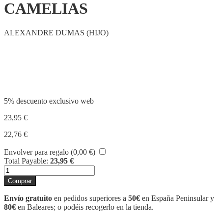
CAMELIAS
ALEXANDRE DUMAS (HIJO)
Compartir
5% descuento exclusivo web
23,95
€
22,76
€
Envolver para regalo (
0,00
€
)
Total Payable:
23,95
€
LA
DAMA
Comprar
DE
LAS
Envío gratuito
en pedidos superiores a
50€
en España Peninsular y
CAMELIAS
80€
en Baleares; o podéis recogerlo en la tienda.
cantidad