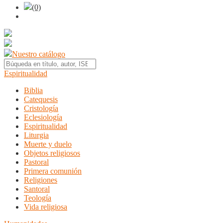
(0)
Nuestro catálogo
Espiritualidad
Biblia
Catequesis
Cristología
Eclesiología
Espiritualidad
Liturgia
Muerte y duelo
Objetos religiosos
Pastoral
Primera comunión
Religiones
Santoral
Teología
Vida religiosa