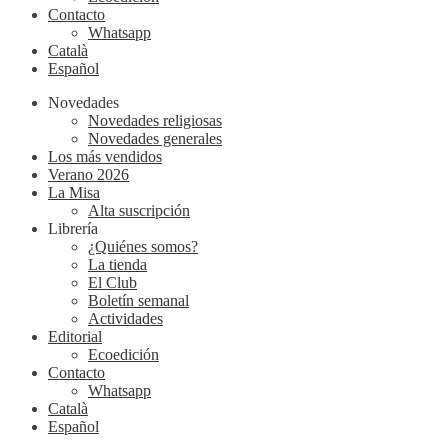
Contacto
Whatsapp
Català
Español
Novedades
Novedades religiosas
Novedades generales
Los más vendidos
Verano 2026
La Misa
Alta suscripción
Librería
¿Quiénes somos?
La tienda
El Club
Boletín semanal
Actividades
Editorial
Ecoedición
Contacto
Whatsapp
Català
Español