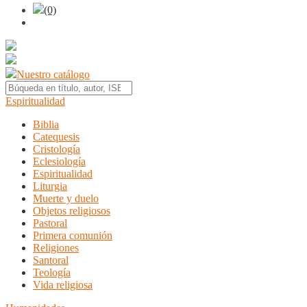
(0)
Nuestro catálogo
Espiritualidad
Biblia
Catequesis
Cristología
Eclesiología
Espiritualidad
Liturgia
Muerte y duelo
Objetos religiosos
Pastoral
Primera comunión
Religiones
Santoral
Teología
Vida religiosa