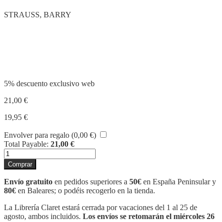
STRAUSS, BARRY
Compartir
5% descuento exclusivo web
21,00
€
19,95
€
Envolver para regalo (
0,00
€
)
Total Payable:
21,00
€
LA
GUERRA
Comprar
DE
TROYA
Envío gratuito
en pedidos superiores a
50€
en España Peninsular y
cantidad
80€
en Baleares; o podéis recogerlo en la tienda.
La Librería Claret estará cerrada por vacaciones del 1 al 25 de
agosto, ambos incluidos.
Los envíos se retomarán el miércoles 26