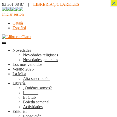
×
93 301 08 87 |
LIBRERIA@CLARET.ES
Iniciar sesión
Català
Español
Novedades
Novedades religiosas
Novedades generales
Los más vendidos
Verano 2026
La Misa
Alta suscripción
Librería
¿Quiénes somos?
La tienda
El Club
Boletín semanal
Actividades
Editorial
Ecoedición