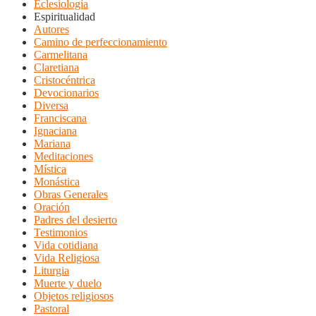
Eclesiología
Espiritualidad
Autores
Camino de perfeccionamiento
Carmelitana
Claretiana
Cristocéntrica
Devocionarios
Diversa
Franciscana
Ignaciana
Mariana
Meditaciones
Mística
Monástica
Obras Generales
Oración
Padres del desierto
Testimonios
Vida cotidiana
Vida Religiosa
Liturgia
Muerte y duelo
Objetos religiosos
Pastoral