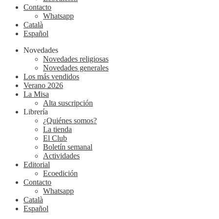
Contacto
Whatsapp
Català
Español
Novedades
Novedades religiosas
Novedades generales
Los más vendidos
Verano 2026
La Misa
Alta suscripción
Librería
¿Quiénes somos?
La tienda
El Club
Boletín semanal
Actividades
Editorial
Ecoedición
Contacto
Whatsapp
Català
Español