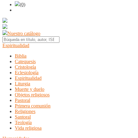
(0)
Nuestro catálogo
Espiritualidad
Biblia
Catequesis
Cristología
Eclesiología
Espiritualidad
Liturgia
Muerte y duelo
Objetos religiosos
Pastoral
Primera comunión
Religiones
Santoral
Teología
Vida religiosa