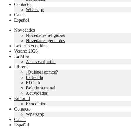
Contacto
Whatsapp
Català
Español
Novedades
Novedades religiosas
Novedades generales
Los más vendidos
Verano 2026
La Misa
Alta suscripción
Librería
¿Quiénes somos?
La tienda
El Club
Boletín semanal
Actividades
Editorial
Ecoedición
Contacto
Whatsapp
Català
Español