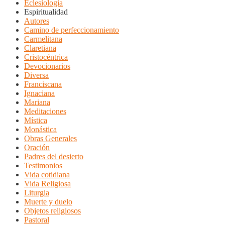
Eclesiología
Espiritualidad
Autores
Camino de perfeccionamiento
Carmelitana
Claretiana
Cristocéntrica
Devocionarios
Diversa
Franciscana
Ignaciana
Mariana
Meditaciones
Mística
Monástica
Obras Generales
Oración
Padres del desierto
Testimonios
Vida cotidiana
Vida Religiosa
Liturgia
Muerte y duelo
Objetos religiosos
Pastoral