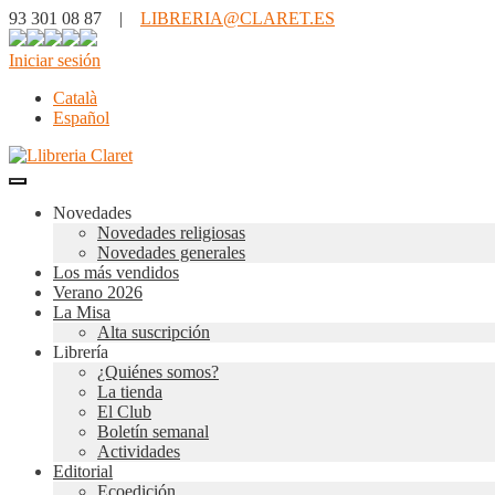
93 301 08 87 |
LIBRERIA@CLARET.ES
Iniciar sesión
Català
Español
Novedades
Novedades religiosas
Novedades generales
Los más vendidos
Verano 2026
La Misa
Alta suscripción
Librería
¿Quiénes somos?
La tienda
El Club
Boletín semanal
Actividades
Editorial
Ecoedición