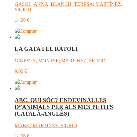
GASOL, ANNA; BLANCH, TERESA; MARTÍNEZ,
SIGRID
14,00
€
Comprar
LA GATA I EL RATOLÍ
GINESTA, MONTSE; MARTÍNEZ, SIGRID
9,00
€
Comprar
ABC. QUI SÓC? ENDEVINALLES
D”ANIMALS PER ALS MÉS PETITS
(CATALÀ-ANGLÈS)
MABE / MARTINEZ, SÍGRID
14,96
€