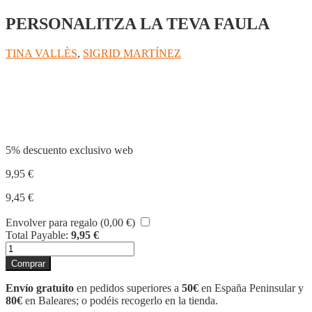
PERSONALITZA LA TEVA FAULA
TINA VALLÈS
,
SIGRID MARTÍNEZ
Compartir
5% descuento exclusivo web
9,95
€
9,45
€
Envolver para regalo (
0,00
€
)
Total Payable:
9,95
€
LA
LLEBRE
Comprar
I
LA
Envío gratuito
en pedidos superiores a
50€
en España Peninsular y
TORTUGA
80€
en Baleares; o podéis recogerlo en la tienda.
cantidad