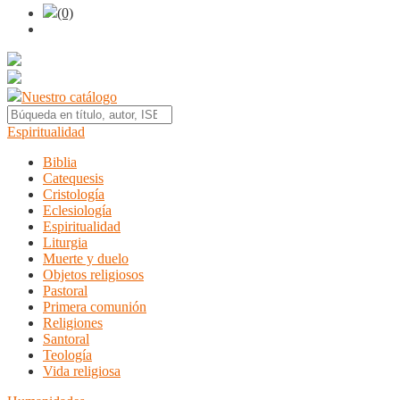
(0)
Nuestro catálogo
Espiritualidad
Biblia
Catequesis
Cristología
Eclesiología
Espiritualidad
Liturgia
Muerte y duelo
Objetos religiosos
Pastoral
Primera comunión
Religiones
Santoral
Teología
Vida religiosa