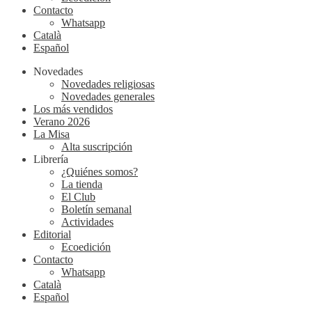
Contacto
Whatsapp
Català
Español
Novedades
Novedades religiosas
Novedades generales
Los más vendidos
Verano 2026
La Misa
Alta suscripción
Librería
¿Quiénes somos?
La tienda
El Club
Boletín semanal
Actividades
Editorial
Ecoedición
Contacto
Whatsapp
Català
Español