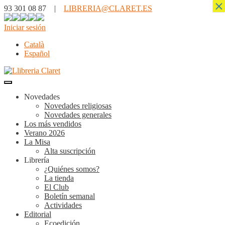
×
93 301 08 87 |
LIBRERIA@CLARET.ES
Iniciar sesión
Català
Español
Novedades
Novedades religiosas
Novedades generales
Los más vendidos
Verano 2026
La Misa
Alta suscripción
Librería
¿Quiénes somos?
La tienda
El Club
Boletín semanal
Actividades
Editorial
Ecoedición