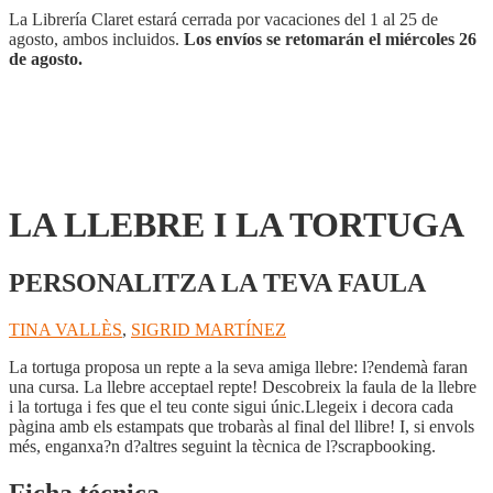
La Librería Claret estará cerrada por vacaciones del 1 al 25 de
agosto, ambos incluidos.
Los envíos se retomarán el miércoles 26
de agosto.
LA LLEBRE I LA TORTUGA
PERSONALITZA LA TEVA FAULA
TINA VALLÈS
,
SIGRID MARTÍNEZ
La tortuga proposa un repte a la seva amiga llebre: l?endemà faran
una cursa. La llebre acceptael repte! Descobreix la faula de la llebre
i la tortuga i fes que el teu conte sigui únic.Llegeix i decora cada
pàgina amb els estampats que trobaràs al final del llibre! I, si envols
més, enganxa?n d?altres seguint la tècnica de l?scrapbooking.