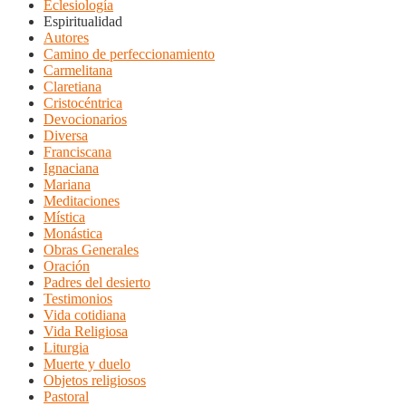
Eclesiología
Espiritualidad
Autores
Camino de perfeccionamiento
Carmelitana
Claretiana
Cristocéntrica
Devocionarios
Diversa
Franciscana
Ignaciana
Mariana
Meditaciones
Mística
Monástica
Obras Generales
Oración
Padres del desierto
Testimonios
Vida cotidiana
Vida Religiosa
Liturgia
Muerte y duelo
Objetos religiosos
Pastoral