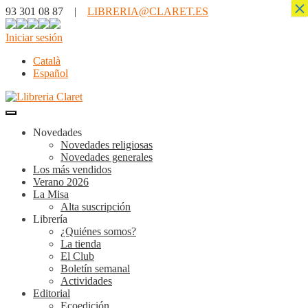
×
93 301 08 87 |
LIBRERIA@CLARET.ES
Iniciar sesión
Català
Español
Novedades
Novedades religiosas
Novedades generales
Los más vendidos
Verano 2026
La Misa
Alta suscripción
Librería
¿Quiénes somos?
La tienda
El Club
Boletín semanal
Actividades
Editorial
Ecoedición