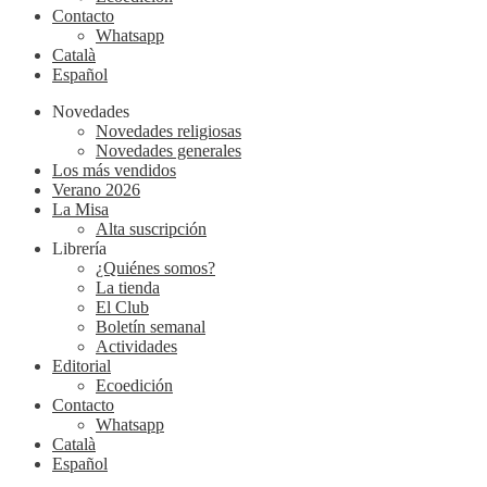
Contacto
Whatsapp
Català
Español
Novedades
Novedades religiosas
Novedades generales
Los más vendidos
Verano 2026
La Misa
Alta suscripción
Librería
¿Quiénes somos?
La tienda
El Club
Boletín semanal
Actividades
Editorial
Ecoedición
Contacto
Whatsapp
Català
Español