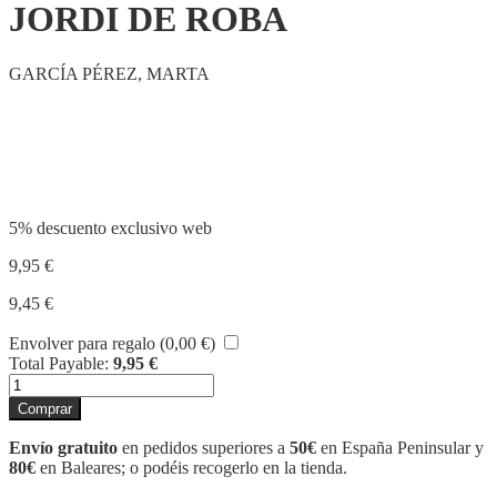
JORDI DE ROBA
GARCÍA PÉREZ, MARTA
Compartir
5% descuento exclusivo web
9,95
€
9,45
€
Envolver para regalo (
0,00
€
)
Total Payable:
9,95
€
LA
LLEGENDA
Comprar
DE
SANT
Envío gratuito
en pedidos superiores a
50€
en España Peninsular y
JORDI
80€
en Baleares; o podéis recogerlo en la tienda.
DE