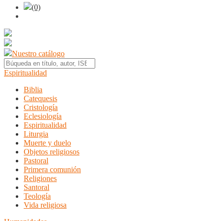
(0)
Nuestro catálogo
Espiritualidad
Biblia
Catequesis
Cristología
Eclesiología
Espiritualidad
Liturgia
Muerte y duelo
Objetos religiosos
Pastoral
Primera comunión
Religiones
Santoral
Teología
Vida religiosa