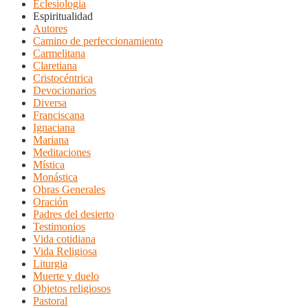
Eclesiología
Espiritualidad
Autores
Camino de perfeccionamiento
Carmelitana
Claretiana
Cristocéntrica
Devocionarios
Diversa
Franciscana
Ignaciana
Mariana
Meditaciones
Mística
Monástica
Obras Generales
Oración
Padres del desierto
Testimonios
Vida cotidiana
Vida Religiosa
Liturgia
Muerte y duelo
Objetos religiosos
Pastoral