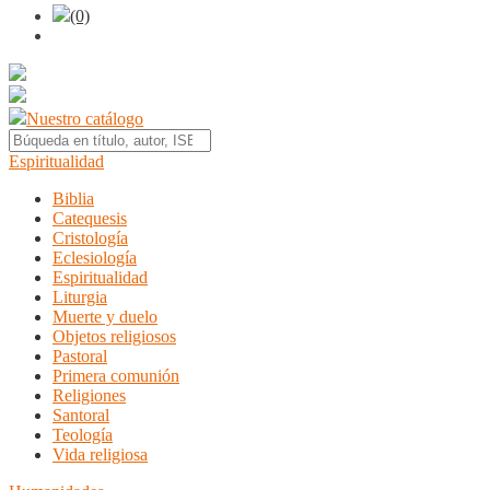
(0)
Nuestro catálogo
Espiritualidad
Biblia
Catequesis
Cristología
Eclesiología
Espiritualidad
Liturgia
Muerte y duelo
Objetos religiosos
Pastoral
Primera comunión
Religiones
Santoral
Teología
Vida religiosa