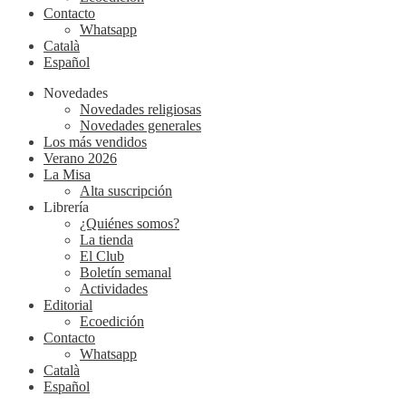
Contacto
Whatsapp
Català
Español
Novedades
Novedades religiosas
Novedades generales
Los más vendidos
Verano 2026
La Misa
Alta suscripción
Librería
¿Quiénes somos?
La tienda
El Club
Boletín semanal
Actividades
Editorial
Ecoedición
Contacto
Whatsapp
Català
Español