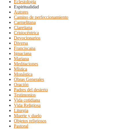
Eclesiología
Espiritualidad
Autores
Camino de perfeccionamiento
Carmelitana
Claretiana
Cristocéntrica
Devocionarios
Diversa
Franciscana
Ignaciana
Mariana
Meditaciones
Mística
Monástica
Obras Generales
Oración
Padres del desierto
Testimonios
Vida cotidiana
Vida Religiosa
Liturgia
Muerte y duelo
Objetos religiosos
Pastoral