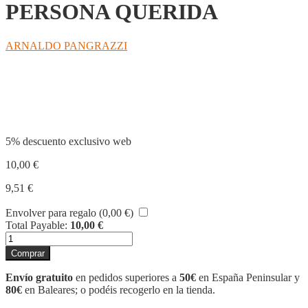
PERSONA QUERIDA
ARNALDO PANGRAZZI
Compartir
5% descuento exclusivo web
10,00
€
9,51
€
Envolver para regalo (
0,00
€
)
Total Payable:
10,00
€
LA
PERDIDA
Comprar
DE
UNA
Envío gratuito
en pedidos superiores a
50€
en España Peninsular y
PERSONA
80€
en Baleares; o podéis recogerlo en la tienda.
QUERIDA