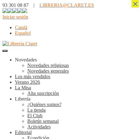
×
93 301 08 87 |
LIBRERIA@CLARET.ES
Iniciar sesión
Català
Español
Novedades
Novedades religiosas
Novedades generales
Los más vendidos
Verano 2026
La Misa
Alta suscripción
Librería
¿Quiénes somos?
La tienda
El Club
Boletín semanal
Actividades
Editorial
Ecoedición