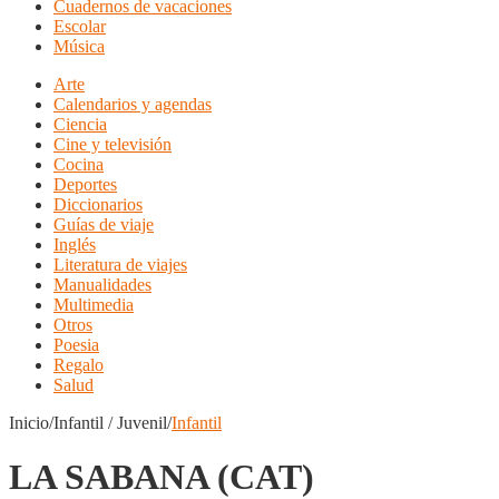
Cuadernos de vacaciones
Escolar
Música
Arte
Calendarios y agendas
Ciencia
Cine y televisión
Cocina
Deportes
Diccionarios
Guías de viaje
Inglés
Literatura de viajes
Manualidades
Multimedia
Otros
Poesia
Regalo
Salud
Inicio/Infantil / Juvenil/
Infantil
LA SABANA (CAT)