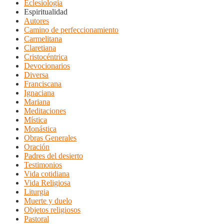
Eclesiología
Espiritualidad
Autores
Camino de perfeccionamiento
Carmelitana
Claretiana
Cristocéntrica
Devocionarios
Diversa
Franciscana
Ignaciana
Mariana
Meditaciones
Mística
Monástica
Obras Generales
Oración
Padres del desierto
Testimonios
Vida cotidiana
Vida Religiosa
Liturgia
Muerte y duelo
Objetos religiosos
Pastoral