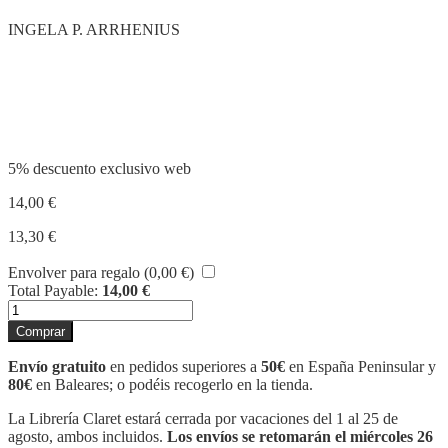
INGELA P. ARRHENIUS
Compartir
5% descuento exclusivo web
14,00
€
13,30
€
Envolver para regalo (
0,00
€
)
Total Payable:
14,00
€
LA
SABANA
Comprar
(CAT)
cantidad
Envío gratuito
en pedidos superiores a
50€
en España Peninsular y
80€
en Baleares; o podéis recogerlo en la tienda.
La Librería Claret estará cerrada por vacaciones del 1 al 25 de
agosto, ambos incluidos.
Los envíos se retomarán el miércoles 26