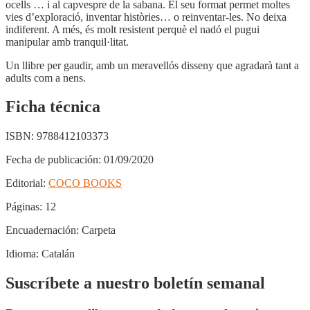
ocells … i al capvespre de la sabana. El seu format permet moltes
vies d’exploració, inventar històries… o reinventar-les. No deixa
indiferent. A més, és molt resistent perquè el nadó el pugui
manipular amb tranquil·litat.
Un llibre per gaudir, amb un meravellós disseny que agradarà tant a
adults com a nens.
Ficha técnica
ISBN:
9788412103373
Fecha de publicación:
01/09/2020
Editorial:
COCO BOOKS
Páginas:
12
Encuadernación:
Carpeta
Idioma:
Catalán
Suscríbete a nuestro boletín semanal