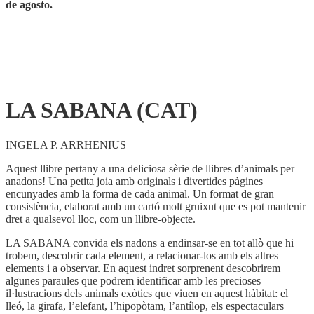
de agosto.
LA SABANA (CAT)
INGELA P. ARRHENIUS
Aquest llibre pertany a una deliciosa sèrie de llibres d’animals per
anadons! Una petita joia amb originals i divertides pàgines
encunyades amb la forma de cada animal. Un format de gran
consistència, elaborat amb un cartó molt gruixut que es pot mantenir
dret a qualsevol lloc, com un llibre-objecte.
LA SABANA convida els nadons a endinsar-se en tot allò que hi
trobem, descobrir cada element, a relacionar-los amb els altres
elements i a observar. En aquest indret sorprenent descobrirem
algunes paraules que podrem identificar amb les precioses
il·lustracions dels animals exòtics que viuen en aquest hàbitat: el
lleó, la girafa, l’elefant, l’hipopòtam, l’antílop, els espectaculars