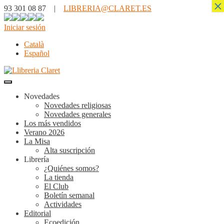
×
93 301 08 87 |
LIBRERIA@CLARET.ES
Iniciar sesión
Català
Español
Novedades
Novedades religiosas
Novedades generales
Los más vendidos
Verano 2026
La Misa
Alta suscripción
Librería
¿Quiénes somos?
La tienda
El Club
Boletín semanal
Actividades
Editorial
Ecoedición