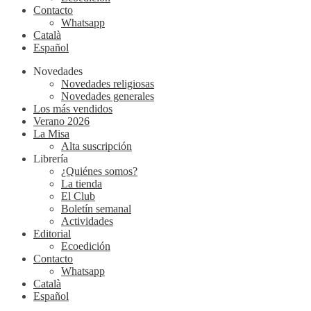
Contacto
Whatsapp
Català
Español
Novedades
Novedades religiosas
Novedades generales
Los más vendidos
Verano 2026
La Misa
Alta suscripción
Librería
¿Quiénes somos?
La tienda
El Club
Boletín semanal
Actividades
Editorial
Ecoedición
Contacto
Whatsapp
Català
Español