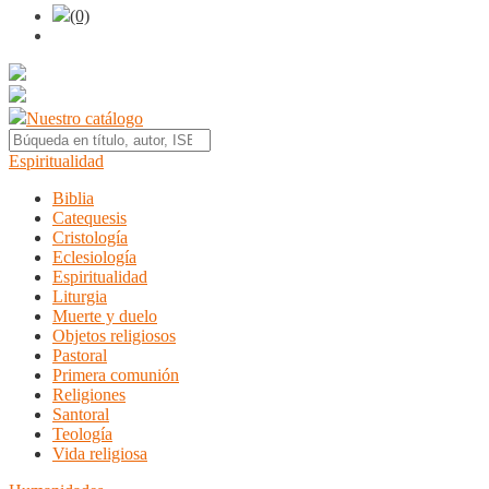
(0)
Nuestro catálogo
Espiritualidad
Biblia
Catequesis
Cristología
Eclesiología
Espiritualidad
Liturgia
Muerte y duelo
Objetos religiosos
Pastoral
Primera comunión
Religiones
Santoral
Teología
Vida religiosa