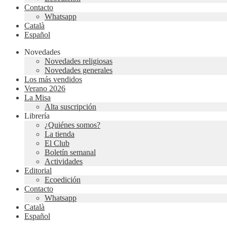
Contacto
Whatsapp
Català
Español
Novedades
Novedades religiosas
Novedades generales
Los más vendidos
Verano 2026
La Misa
Alta suscripción
Librería
¿Quiénes somos?
La tienda
El Club
Boletín semanal
Actividades
Editorial
Ecoedición
Contacto
Whatsapp
Català
Español