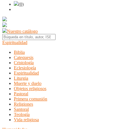
(0)
Nuestro catálogo
Espiritualidad
Biblia
Catequesis
Cristología
Eclesiología
Espiritualidad
Liturgia
Muerte y duelo
Objetos religiosos
Pastoral
Primera comunión
Religiones
Santoral
Teología
Vida religiosa