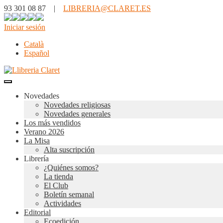
93 301 08 87 |
LIBRERIA@CLARET.ES
Iniciar sesión
Català
Español
Novedades
Novedades religiosas
Novedades generales
Los más vendidos
Verano 2026
La Misa
Alta suscripción
Librería
¿Quiénes somos?
La tienda
El Club
Boletín semanal
Actividades
Editorial
Ecoedición