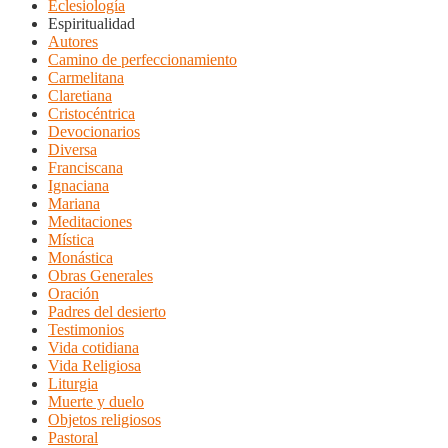
Eclesiología
Espiritualidad
Autores
Camino de perfeccionamiento
Carmelitana
Claretiana
Cristocéntrica
Devocionarios
Diversa
Franciscana
Ignaciana
Mariana
Meditaciones
Mística
Monástica
Obras Generales
Oración
Padres del desierto
Testimonios
Vida cotidiana
Vida Religiosa
Liturgia
Muerte y duelo
Objetos religiosos
Pastoral