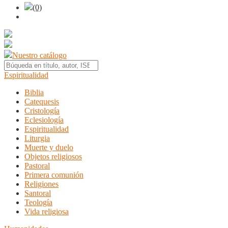
(0)
Nuestro catálogo
Espiritualidad
Biblia
Catequesis
Cristología
Eclesiología
Espiritualidad
Liturgia
Muerte y duelo
Objetos religiosos
Pastoral
Primera comunión
Religiones
Santoral
Teología
Vida religiosa