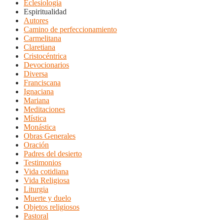
Eclesiología
Espiritualidad
Autores
Camino de perfeccionamiento
Carmelitana
Claretiana
Cristocéntrica
Devocionarios
Diversa
Franciscana
Ignaciana
Mariana
Meditaciones
Mística
Monástica
Obras Generales
Oración
Padres del desierto
Testimonios
Vida cotidiana
Vida Religiosa
Liturgia
Muerte y duelo
Objetos religiosos
Pastoral