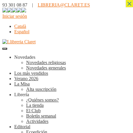
×
93 301 08 87 |
LIBRERIA@CLARET.ES
Iniciar sesión
Català
Español
Novedades
Novedades religiosas
Novedades generales
Los más vendidos
Verano 2026
La Misa
Alta suscripción
Librería
¿Quiénes somos?
La tienda
El Club
Boletín semanal
Actividades
Editorial
Ecoedición