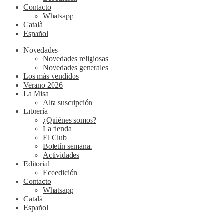
Contacto
Whatsapp
Català
Español
Novedades
Novedades religiosas
Novedades generales
Los más vendidos
Verano 2026
La Misa
Alta suscripción
Librería
¿Quiénes somos?
La tienda
El Club
Boletín semanal
Actividades
Editorial
Ecoedición
Contacto
Whatsapp
Català
Español